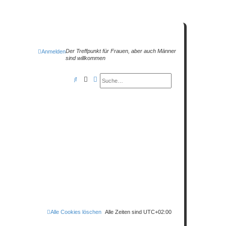
Der Treffpunkt für Frauen, aber auch Männer
Anmelden
sind willkommen
Suche
Erweiterte Suche
S
u
c
h
e
Alle Cookies löschen
Alle Zeiten sind
UTC+02:00