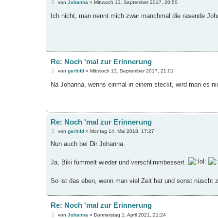
B
von
Johanna
»
Mittwoch 13. September 2017, 20:50
e
i
Ich nicht, man nennt mich zwar manchmal die rasende Johann
t
r
a
g
Re: Noch 'mal zur Erinnerung
B
von
gerhild
»
Mittwoch 13. September 2017, 21:01
e
i
Na Johanna, wenns einmal in einem steckt, wird man es ni
t
r
a
g
Re: Noch 'mal zur Erinnerung
B
von
gerhild
»
Montag 14. Mai 2018, 17:27
e
i
Nun auch bei Dir Johanna.
t
r
a
Ja, Biki fummelt wieder und verschlimmbessert.
g
So ist das eben, wenn man viel Zeit hat und sonst nüscht 
Re: Noch 'mal zur Erinnerung
B
von
Johanna
»
Donnerstag 1. April 2021, 21:24