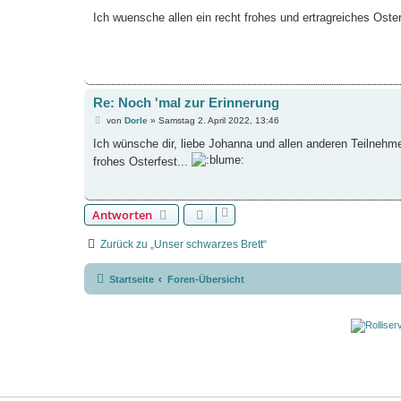
e
i
Ich wuensche allen ein recht frohes und ertragreiches Oster
t
r
a
g
Re: Noch 'mal zur Erinnerung
B
von
Dorle
»
Samstag 2. April 2022, 13:46
e
i
Ich wünsche dir, liebe Johanna und allen anderen Teilnehm
t
frohes Osterfest...
r
a
g
Antworten
Zurück zu „Unser schwarzes Brett“
Startseite
Foren-Übersicht