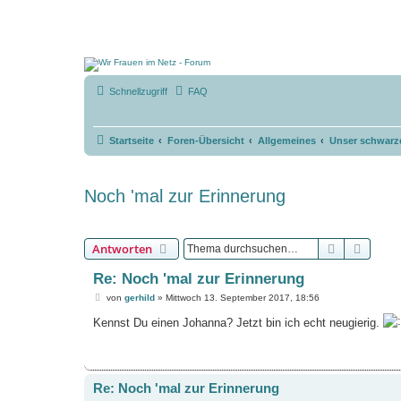
Schnellzugriff
FAQ
Startseite
Foren-Übersicht
Allgemeines
Unser schwarze
Noch 'mal zur Erinnerung
Suche
Erweit
Antworten
Re: Noch 'mal zur Erinnerung
B
von
gerhild
»
Mittwoch 13. September 2017, 18:56
e
i
Kennst Du einen Johanna? Jetzt bin ich echt neugierig.
t
r
a
g
Re: Noch 'mal zur Erinnerung