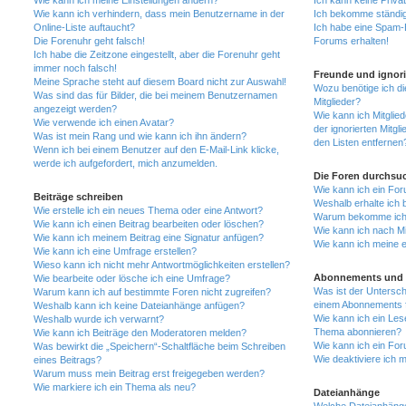
Wie kann ich verhindern, dass mein Benutzername in der
Ich bekomme ständig
Online-Liste auftaucht?
Ich habe eine Spam-E
Die Forenuhr geht falsch!
Forums erhalten!
Ich habe die Zeitzone eingestellt, aber die Forenuhr geht
immer noch falsch!
Freunde und ignorie
Meine Sprache steht auf diesem Board nicht zur Auswahl!
Wozu benötige ich di
Was sind das für Bilder, die bei meinem Benutzernamen
Mitglieder?
angezeigt werden?
Wie kann ich Mitglied
Wie verwende ich einen Avatar?
der ignorierten Mitgl
Was ist mein Rang und wie kann ich ihn ändern?
den Listen entfernen
Wenn ich bei einem Benutzer auf den E-Mail-Link klicke,
werde ich aufgefordert, mich anzumelden.
Die Foren durchsu
Wie kann ich ein Fo
Beiträge schreiben
Weshalb erhalte ich 
Wie erstelle ich ein neues Thema oder eine Antwort?
Warum bekomme ich b
Wie kann ich einen Beitrag bearbeiten oder löschen?
Wie kann ich nach Mi
Wie kann ich meinem Beitrag eine Signatur anfügen?
Wie kann ich meine 
Wie kann ich eine Umfrage erstellen?
Wieso kann ich nicht mehr Antwortmöglichkeiten erstellen?
Abonnements und 
Wie bearbeite oder lösche ich eine Umfrage?
Was ist der Untersc
Warum kann ich auf bestimmte Foren nicht zugreifen?
einem Abonnements 
Weshalb kann ich keine Dateianhänge anfügen?
Wie kann ich ein Les
Weshalb wurde ich verwarnt?
Thema abonnieren?
Wie kann ich Beiträge den Moderatoren melden?
Wie kann ich ein Fo
Was bewirkt die „Speichern“-Schaltfläche beim Schreiben
Wie deaktiviere ich
eines Beitrags?
Warum muss mein Beitrag erst freigegeben werden?
Wie markiere ich ein Thema als neu?
Dateianhänge
Welche Dateianhänge