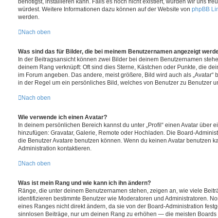
benötigst, installieren kann. Falls es noch nicht existiert, würden wir uns f
würdest. Weitere Informationen dazu können auf der Website von
phpBB Li
werden.
Nach oben
Was sind das für Bilder, die bei meinem Benutzernamen angezeigt werd
In der Beitragsansicht können zwei Bilder bei deinem Benutzernamen stehen.
deinem Rang verknüpft: Oft sind dies Sterne, Kästchen oder Punkte, die dei
im Forum angeben. Das andere, meist größere, Bild wird auch als „Avatar“ b
in der Regel um ein persönliches Bild, welches von Benutzer zu Benutzer unt
Nach oben
Wie verwende ich einen Avatar?
In deinem persönlichen Bereich kannst du unter „Profil“ einen Avatar über 
hinzufügen: Gravatar, Galerie, Remote oder Hochladen. Die Board-Adminis
die Benutzer Avatare benutzen können. Wenn du keinen Avatar benutzen kann
Administration kontaktieren.
Nach oben
Was ist mein Rang und wie kann ich ihn ändern?
Ränge, die unter deinem Benutzernamen stehen, zeigen an, wie viele Beiträg
identifizieren bestimmte Benutzer wie Moderatoren und Administratoren. N
eines Ranges nicht direkt ändern, da sie von der Board-Administration festg
sinnlosen Beiträge, nur um deinen Rang zu erhöhen — die meisten Boards 