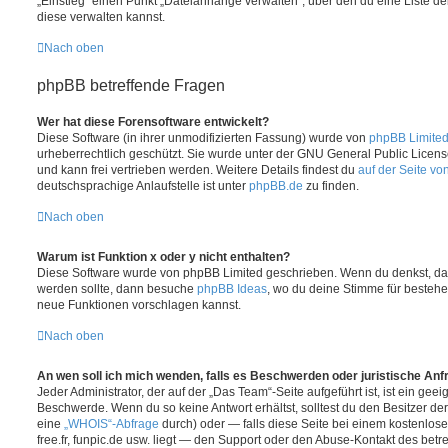
„Einstieg“ einen Punkt „Dateianhänge verwalten“, über den du eine Liste d
diese verwalten kannst.
Nach oben
phpBB betreffende Fragen
Wer hat diese Forensoftware entwickelt?
Diese Software (in ihrer unmodifizierten Fassung) wurde von
phpBB Limite
urheberrechtlich geschützt. Sie wurde unter der GNU General Public License,
und kann frei vertrieben werden. Weitere Details findest du
auf der Seite v
deutschsprachige Anlaufstelle ist unter
phpBB.de
zu finden.
Nach oben
Warum ist Funktion x oder y nicht enthalten?
Diese Software wurde von phpBB Limited geschrieben. Wenn du denkst, das
werden sollte, dann besuche
phpBB Ideas
, wo du deine Stimme für beste
neue Funktionen vorschlagen kannst.
Nach oben
An wen soll ich mich wenden, falls es Beschwerden oder juristische An
Jeder Administrator, der auf der „Das Team“-Seite aufgeführt ist, ist ein geei
Beschwerde. Wenn du so keine Antwort erhältst, solltest du den Besitzer de
eine
„WHOIS“-Abfrage
durch) oder — falls diese Seite bei einem kostenlose
free.fr, funpic.de usw. liegt — den Support oder den Abuse-Kontakt des betre