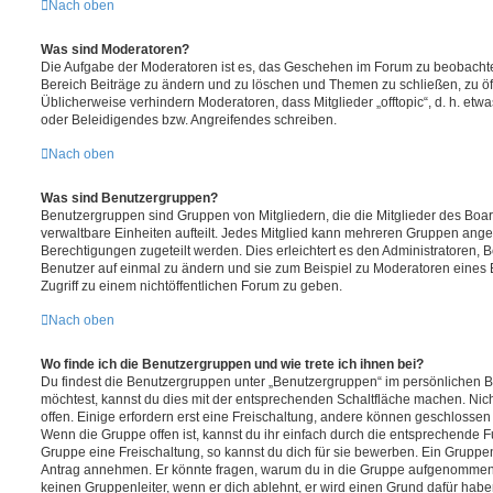
Nach oben
Was sind Moderatoren?
Die Aufgabe der Moderatoren ist es, das Geschehen im Forum zu beobachte
Bereich Beiträge zu ändern und zu löschen und Themen zu schließen, zu öff
Üblicherweise verhindern Moderatoren, dass Mitglieder „offtopic“, d. h. e
oder Beleidigendes bzw. Angreifendes schreiben.
Nach oben
Was sind Benutzergruppen?
Benutzergruppen sind Gruppen von Mitgliedern, die die Mitglieder des Board
verwaltbare Einheiten aufteilt. Jedes Mitglied kann mehreren Gruppen an
Berechtigungen zugeteilt werden. Dies erleichtert es den Administratoren, 
Benutzer auf einmal zu ändern und sie zum Beispiel zu Moderatoren eines
Zugriff zu einem nichtöffentlichen Forum zu geben.
Nach oben
Wo finde ich die Benutzergruppen und wie trete ich ihnen bei?
Du findest die Benutzergruppen unter „Benutzergruppen“ im persönlichen B
möchtest, kannst du dies mit der entsprechenden Schaltfläche machen. Nich
offen. Einige erfordern erst eine Freischaltung, andere können geschlossen 
Wenn die Gruppe offen ist, kannst du ihr einfach durch die entsprechende Fu
Gruppe eine Freischaltung, so kannst du dich für sie bewerben. Ein Gruppe
Antrag annehmen. Er könnte fragen, warum du in die Gruppe aufgenommen 
keinen Gruppenleiter, wenn er dich ablehnt, er wird einen Grund dafür habe