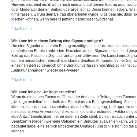
Hinweis erscheint nicht, wenn noch niemand auf deinen Beitrag geantwortet
oder Moderator deinen Beitrag überarbeitet hat. Diese können jedoch, falls si
hinterlassen, warum dein Beitrag überarbeitet wurde. Bitte beachte, dass n
löschen können, wenn bereits jemand darauf geantwortet hat.
Nach oben
Wie kann ich meinem Beitrag eine Signatur anfügen?
Um eine Signatur an deinen Beitrag anzufügen, musst du zunächst eine sol
persönlichen Bereich entwerfen. Nachdem du die Signatur erstellt und gespe
Beitrag das Kästchen „Signatur anhängen“ aktivieren. Du kannst eine Signa
deinem persönlichen Bereich das standardmäßige Anhängen deiner Signatur
einzelnen Beitrag dennoch ohne Signatur verfassen möchtest, so kannst du 
„Signatur anhängen“ wieder deaktivieren.
Nach oben
Wie kann ich eine Umfrage erstellen?
Wenn du ein neues Thema eröffnest oder den ersten Beitrag eines Themas be
„Umfrage erstellen“ unterhalb des Formulars zur Beitragserstellung. Solltes
können, so hast du wahrscheinlich nicht die Berechtigung, Umfragen zu erste
mindestens zwei Antwortmöglichkeiten in die entsprechenden Felder eingeb
jede Antwortmöglichkeit in einer eigenen Zeile steht. Du kannst auch unter
Benutzer“ festlegen, wie viele Optionen ein Benutzer auswählen kann, welches
bedeutet dabei eine zeitlich unbegrenzte Umfrage) und schließlich, ob die
können.