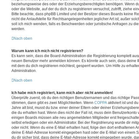
beziehungsweise des oder der Erziehungsberechtigten benötigen. Wenn du di
oder die Website, auf der du dich zu registrieren versuchst, zutrifft, ziehe e
Bitte beachte, dass phpBB Limited und der Besitzer dieses Boards keine R
nicht die Anlaufstelle für Rechtsangelegenheiten jeglicher Art ist; außer sol
soll ich mich wenden, falls es Beschwerden oder juristische Anfragen zu d
werden.
Nach oben
Warum kann ich mich nicht registrieren?
Es kann sein, dass die Board-Administration die Registrierung komplett ausg
neuen Benutzer mehr anmelden können. Es könnte auch sein, dass deine 
mit dem du dich registrieren möchtest, gesperrt wurden. Um Hilfe zu erhalt
Administration.
Nach oben
Ich habe mich registriert, kann mich aber nicht anmelden!
Überprüfe zuerst, ob du den richtigen Benutzernamen und das richtige Pa
stimmen, dann gibt es zwei Möglichkeiten. Wenn
COPPA
aktiviert ist und 
Jahre alt bist, musst du bzw. einer deiner Eltern oder deiner Erziehungsbe
die du erhalten hast. Wenn dies nicht der Fall ist, muss dein Benutzerkonto vi
einigen Boards müssen alle neu angemeldeten Mitglieder erst freigeschalt
selbst erledigen oder ein Administrator. Bei der Registrierung wurde dir mitget
oder nicht. Wenn du eine E-Mail erhalten hast, folge den dort enthaltenen 
deine E-Mail-Adresse korrekt eingegeben hast oder die E-Mail von einem S
du dir sicher bist, dass deine E-Mail-Adresse korrekt eingegeben wurde, dan