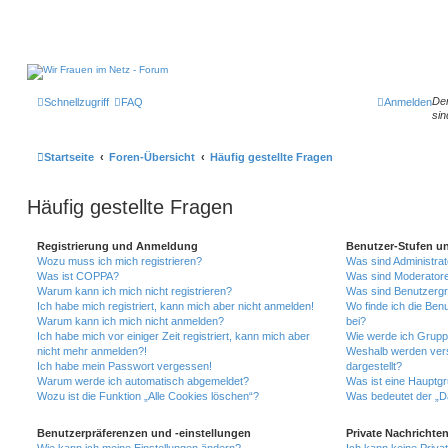
Der
Schnellzugriff
FAQ
Anmelden
sin
Startseite
Foren-Übersicht
Häufig gestellte Fragen
Häufig gestellte Fragen
Registrierung und Anmeldung
Benutzer-Stufen u
Wozu muss ich mich registrieren?
Was sind Administra
Was ist COPPA?
Was sind Moderator
Warum kann ich mich nicht registrieren?
Was sind Benutzerg
Ich habe mich registriert, kann mich aber nicht anmelden!
Wo finde ich die Ben
Warum kann ich mich nicht anmelden?
bei?
Ich habe mich vor einiger Zeit registriert, kann mich aber
Wie werde ich Gruppe
nicht mehr anmelden?!
Weshalb werden vers
Ich habe mein Passwort vergessen!
dargestellt?
Warum werde ich automatisch abgemeldet?
Was ist eine Hauptg
Wozu ist die Funktion „Alle Cookies löschen“?
Was bedeutet der „Da
Benutzerpräferenzen und -einstellungen
Private Nachrichte
Wie kann ich meine Einstellungen ändern?
Ich kann keine Priva