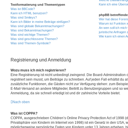
Kann ich eine Übersi
Textformatierung und Thementypen
Was ist BBCode?
Kann ich HTML benutzen?
phpBB betreffende
Was sind Smileys?
Wer hat diese Forens
Kann ich Bilder in meine Beiträge einfügen?
Warum ist Funktion x
Was sind globale Bekanntmachungen?
An wen soll ich mich
Was sind Bekanntmachungen?
juristische Anfragen
Was sind wichtige Themen?
Wie kann ich einen A
Was sind geschlossene Themen?
Was sind Themen-Symbole?
Registrierung und Anmeldung
Wozu muss ich mich registrieren?
Eine Registrierung ist nicht unbedingt zwingend. Die Board-Administration
registriert sein musst, um Beiträge zu schreiben. Auf jeden Fall erhältst du als
zusätzliche Funktionen, die Gästen nicht zur Verfügung stehen: zum Beispiel
E-Mail-Versand an andere Mitglieder, Beitritt zu Benutzergruppen und so wei
Anmeldung, da sie schnell erledigt ist und dir zahlreiche Vorteile bietet.
Nach oben
Was ist COPPA?
COPPA, ausgeschrieben Children’s Online Privacy Protection Act of 1998 (
Privatsphäre von Kindern im Internet von 1998) ist ein Gesetz in den USA, w
möglicherweise persönliche Daten von Kindern unter 13 Jahren erheben, hi