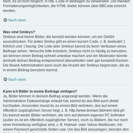
Nein, es ist nicht möglich, HTML-Code in Beiträgen zu verwenden. Die meisten
Formatierungsmöglichkeiten, die HTML bietet, können über BBCode erreicht
werden.
Nach oben
Was sind Smileys?
Smileys sind kleine Bilder, die benutzt werden können, um ein Gefühl
auszudrücken. Für jeden Smiley gibt es einen kurzen Code, z. B. bedeutet :)
fröhlich und :( traurig. Die Liste aller Smileys kannst du beim Verfassen eines
Beitrags sehen. Versuche bitte trotzdem, Smileys nicht zu häufig zu benutzen,
sie können einen Beitrag schnell unlesbar machen und ein Moderator könnte
deshalb deinen Beitrag entsprechend überarbeiten oder gar komplett löschen.
Die Board-Administration kann auch die Anzahl der Smileys begrenzen, die du
in einem Beitrag benutzen kannst.
Nach oben
Kann ich Bilder in meine Beiträge einfügen?
Ja, Bilder können in deinem Beitrag angezeigt werden. Wenn die
Administration Dateianhänge erlaubt hat, kannst du das Bild auch direkt
hochladen. Ansonsten musst du zu einem Bild verlinken, das auf einem
öffentlich zugänglichen Server liegt, z. B. http://www.domain.tld/mein-bild.gif.
Du kannst weder Bilder verlinken, die sich auf deinem eigenen PC befinden
(außer es ist ein öffentlich zugänglicher Server), noch zu Bildern, die nur nach
einer Anmeldung verfügbar sind, z. B. Hotmail- oder Yahoo-Mailboxen, mit
einem Passwort geschützte Seiten usw. Um das Bild anzuzeigen, benutze den