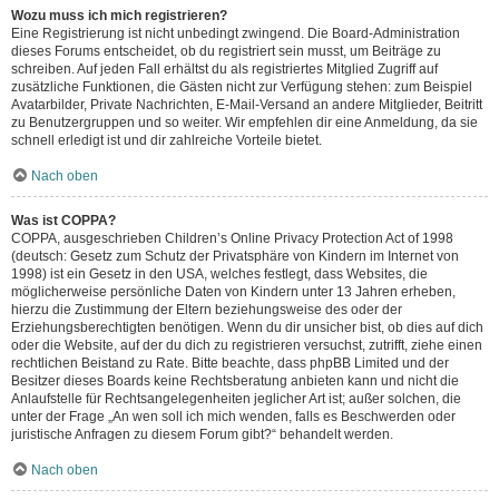
Wozu muss ich mich registrieren?
Eine Registrierung ist nicht unbedingt zwingend. Die Board-Administration
dieses Forums entscheidet, ob du registriert sein musst, um Beiträge zu
schreiben. Auf jeden Fall erhältst du als registriertes Mitglied Zugriff auf
zusätzliche Funktionen, die Gästen nicht zur Verfügung stehen: zum Beispiel
Avatarbilder, Private Nachrichten, E-Mail-Versand an andere Mitglieder, Beitritt
zu Benutzergruppen und so weiter. Wir empfehlen dir eine Anmeldung, da sie
schnell erledigt ist und dir zahlreiche Vorteile bietet.
Nach oben
Was ist COPPA?
COPPA, ausgeschrieben Children’s Online Privacy Protection Act of 1998
(deutsch: Gesetz zum Schutz der Privatsphäre von Kindern im Internet von
1998) ist ein Gesetz in den USA, welches festlegt, dass Websites, die
möglicherweise persönliche Daten von Kindern unter 13 Jahren erheben,
hierzu die Zustimmung der Eltern beziehungsweise des oder der
Erziehungsberechtigten benötigen. Wenn du dir unsicher bist, ob dies auf dich
oder die Website, auf der du dich zu registrieren versuchst, zutrifft, ziehe einen
rechtlichen Beistand zu Rate. Bitte beachte, dass phpBB Limited und der
Besitzer dieses Boards keine Rechtsberatung anbieten kann und nicht die
Anlaufstelle für Rechtsangelegenheiten jeglicher Art ist; außer solchen, die
unter der Frage „An wen soll ich mich wenden, falls es Beschwerden oder
juristische Anfragen zu diesem Forum gibt?“ behandelt werden.
Nach oben