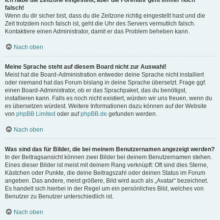
Ich habe die Zeitzone eingestellt, aber die Forenuhr geht immer noch
falsch!
Wenn du dir sicher bist, dass du die Zeitzone richtig eingestellt hast und die
Zeit trotzdem noch falsch ist, geht die Uhr des Servers vermutlich falsch.
Kontaktiere einen Administrator, damit er das Problem beheben kann.
Nach oben
Meine Sprache steht auf diesem Board nicht zur Auswahl!
Meist hat die Board-Administration entweder deine Sprache nicht installiert
oder niemand hat das Forum bislang in deine Sprache übersetzt. Frage ggf.
einen Board-Administrator, ob er das Sprachpaket, das du benötigst,
installieren kann. Falls es noch nicht existiert, würden wir uns freuen, wenn du
es übersetzen würdest. Weitere Informationen dazu können auf der Website
von
phpBB Limited
oder auf
phpBB.de
gefunden werden.
Nach oben
Was sind das für Bilder, die bei meinem Benutzernamen angezeigt werden?
In der Beitragsansicht können zwei Bilder bei deinem Benutzernamen stehen.
Eines dieser Bilder ist meist mit deinem Rang verknüpft: Oft sind dies Sterne,
Kästchen oder Punkte, die deine Beitragszahl oder deinen Status im Forum
angeben. Das andere, meist größere, Bild wird auch als „Avatar“ bezeichnet.
Es handelt sich hierbei in der Regel um ein persönliches Bild, welches von
Benutzer zu Benutzer unterschiedlich ist.
Nach oben