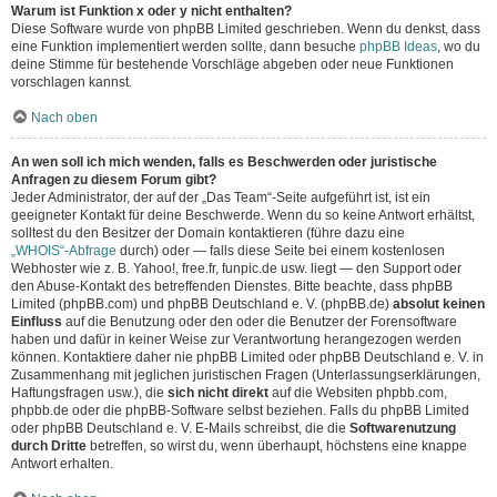
Warum ist Funktion x oder y nicht enthalten?
Diese Software wurde von phpBB Limited geschrieben. Wenn du denkst, dass
eine Funktion implementiert werden sollte, dann besuche
phpBB Ideas
, wo du
deine Stimme für bestehende Vorschläge abgeben oder neue Funktionen
vorschlagen kannst.
Nach oben
An wen soll ich mich wenden, falls es Beschwerden oder juristische
Anfragen zu diesem Forum gibt?
Jeder Administrator, der auf der „Das Team“-Seite aufgeführt ist, ist ein
geeigneter Kontakt für deine Beschwerde. Wenn du so keine Antwort erhältst,
solltest du den Besitzer der Domain kontaktieren (führe dazu eine
„WHOIS“-Abfrage
durch) oder — falls diese Seite bei einem kostenlosen
Webhoster wie z. B. Yahoo!, free.fr, funpic.de usw. liegt — den Support oder
den Abuse-Kontakt des betreffenden Dienstes. Bitte beachte, dass phpBB
Limited (phpBB.com) und phpBB Deutschland e. V. (phpBB.de)
absolut keinen
Einfluss
auf die Benutzung oder den oder die Benutzer der Forensoftware
haben und dafür in keiner Weise zur Verantwortung herangezogen werden
können. Kontaktiere daher nie phpBB Limited oder phpBB Deutschland e. V. in
Zusammenhang mit jeglichen juristischen Fragen (Unterlassungserklärungen,
Haftungsfragen usw.), die
sich nicht direkt
auf die Websiten phpbb.com,
phpbb.de oder die phpBB-Software selbst beziehen. Falls du phpBB Limited
oder phpBB Deutschland e. V. E-Mails schreibst, die die
Softwarenutzung
durch Dritte
betreffen, so wirst du, wenn überhaupt, höchstens eine knappe
Antwort erhalten.