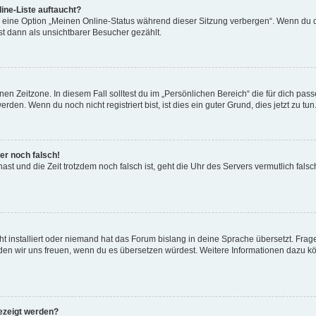
ine-Liste auftaucht?
n eine Option „Meinen Online-Status während dieser Sitzung verbergen“. Wenn du d
t dann als unsichtbarer Besucher gezählt.
en Zeitzone. In diesem Fall solltest du im „Persönlichen Bereich“ die für dich passe
en. Wenn du noch nicht registriert bist, ist dies ein guter Grund, dies jetzt zu tun
er noch falsch!
 hast und die Zeit trotzdem noch falsch ist, geht die Uhr des Servers vermutlich fals
t installiert oder niemand hat das Forum bislang in deine Sprache übersetzt. Frag
 würden wir uns freuen, wenn du es übersetzen würdest. Weitere Informationen dazu
ezeigt werden?