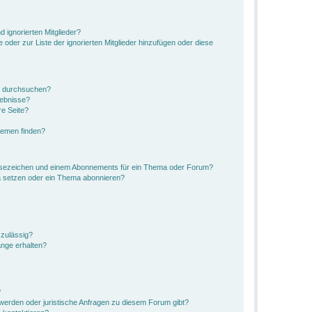
 ignorierten Mitglieder?
 oder zur Liste der ignorierten Mitglieder hinzufügen oder diese
n durchsuchen?
gebnisse?
e Seite?
hemen finden?
esezeichen und einem Abonnements für ein Thema oder Forum?
a setzen oder ein Thema abonnieren?
zulässig?
änge erhalten?
?
hwerden oder juristische Anfragen zu diesem Forum gibt?