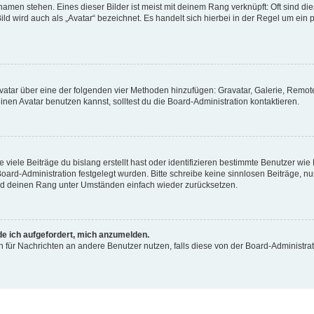
amen stehen. Eines dieser Bilder ist meist mit deinem Rang verknüpft: Oft sind di
d wird auch als „Avatar“ bezeichnet. Es handelt sich hierbei in der Regel um ein 
 Avatar über eine der folgenden vier Methoden hinzufügen: Gravatar, Galerie, Rem
en Avatar benutzen kannst, solltest du die Board-Administration kontaktieren.
viele Beiträge du bislang erstellt hast oder identifizieren bestimmte Benutzer w
 Board-Administration festgelegt wurden. Bitte schreibe keine sinnlosen Beiträge
ird deinen Rang unter Umständen einfach wieder zurücksetzen.
de ich aufgefordert, mich anzumelden.
ion für Nachrichten an andere Benutzer nutzen, falls diese von der Board-Administr