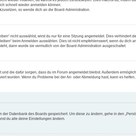
 dich schnell wieder anmelden können.
ückzusetzen, so wende dich an die Board-Administration.
en“ nicht auswählst, wirst du nur für eine Sitzung angemeldet. Dies verhindert d
eiben“ beim Anmelden auswählen. Dies ist nicht empfehlenswert, wenn du dich an
steht, dann wurde sie vermutlich von der Board-Administration ausgeschaltet.
 hat und die dafür sorgen, dass du im Forum angemeldet bleibst. Außerdem ermögli
tiviert wurden. Wenn du Probleme bei der An- oder Abmeldung hast, kann es helfen,
 in der Datenbank des Boards gespeichert. Um diese zu ändern, gehe in den „Persön
nst du alle deine Einstellungen ändern.