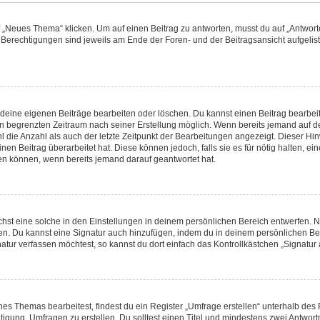
Neues Thema“ klicken. Um auf einen Beitrag zu antworten, musst du auf „Antworten
e Berechtigungen sind jeweils am Ende der Foren- und der Beitragsansicht aufgeliste
r deine eigenen Beiträge bearbeiten oder löschen. Du kannst einen Beitrag bearbe
nen begrenzten Zeitraum nach seiner Erstellung möglich. Wenn bereits jemand auf de
 die Anzahl als auch der letzte Zeitpunkt der Bearbeitungen angezeigt. Dieser Hi
en Beitrag überarbeitet hat. Diese können jedoch, falls sie es für nötig halten, ei
hen können, wenn bereits jemand darauf geantwortet hat.
st eine solche in den Einstellungen in deinem persönlichen Bereich entwerfen. Na
ren. Du kannst eine Signatur auch hinzufügen, indem du in deinem persönlichen 
atur verfassen möchtest, so kannst du dort einfach das Kontrollkästchen „Signatur
s Themas bearbeitest, findest du ein Register „Umfrage erstellen“ unterhalb des F
htigung, Umfragen zu erstellen. Du solltest einen Titel und mindestens zwei Antwo