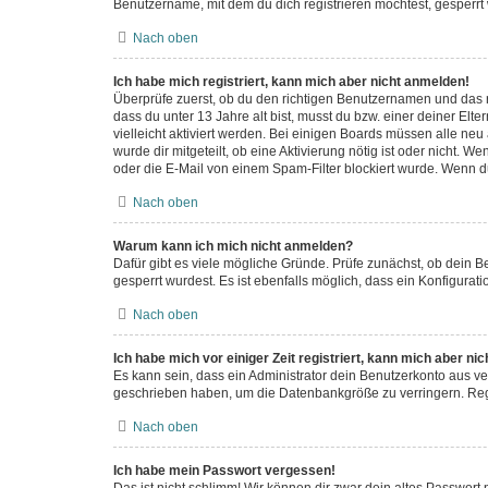
Benutzername, mit dem du dich registrieren möchtest, gesperrt
Nach oben
Ich habe mich registriert, kann mich aber nicht anmelden!
Überprüfe zuerst, ob du den richtigen Benutzernamen und das 
dass du unter 13 Jahre alt bist, musst du bzw. einer deiner Elt
vielleicht aktiviert werden. Bei einigen Boards müssen alle neu
wurde dir mitgeteilt, ob eine Aktivierung nötig ist oder nicht.
oder die E-Mail von einem Spam-Filter blockiert wurde. Wenn du
Nach oben
Warum kann ich mich nicht anmelden?
Dafür gibt es viele mögliche Gründe. Prüfe zunächst, ob dein B
gesperrt wurdest. Es ist ebenfalls möglich, dass ein Konfigurat
Nach oben
Ich habe mich vor einiger Zeit registriert, kann mich aber n
Es kann sein, dass ein Administrator dein Benutzerkonto aus ve
geschrieben haben, um die Datenbankgröße zu verringern. Regis
Nach oben
Ich habe mein Passwort vergessen!
Das ist nicht schlimm! Wir können dir zwar dein altes Passwort