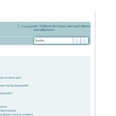
Der Treffpunkt für Frauen, aber auch Männer
Anmelden
sind willkommen
Suche
Erweiterte Suche
te ich ihnen bei?
en farbig dargestellt?
tartseite?
icken!
Nachrichten!
ed dieses Forums erhalten!