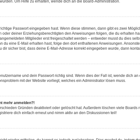
 wurden. Um Hilfe zu erhalten, wende dich an die Board-Administration.
richtige Passwort eingegeben hast. Wenn diese stimmen, dann gibt es zwei Mögli
ern oder deiner Erziehungsberechtigten den Anweisungen folgen, die du erhalten has
 angemeldeten Mitglieder erst freigeschaltet werden – entweder musst du dies selbs
 Wenn du eine E-Mail erhalten hast, folge den dort enthaltenen Anweisungen. Ansons
 dir sicher bist, dass deine E-Mail-Adresse korrekt eingegeben wurde, dann kontak
enutzername und dein Passwort richtig sind. Wenn dies der Fall ist, wende dich an
ionsproblem mit der Website vorliegt, welches ein Administrator lösen muss.
icht mehr anmelden?!
rschieden Gründen deaktiviert oder gelöscht hat. Außerdem löschen viele Boards re
triere dich einfach erneut und nimm aktiv an den Diskussionen teil!
 nicht wieder mitteilen, du kannst es jedoch zurücksetzen. Dies machst du, indem d