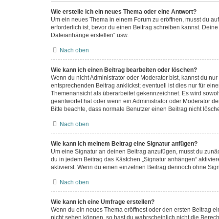
Wie erstelle ich ein neues Thema oder eine Antwort?
Um ein neues Thema in einem Forum zu eröffnen, musst du auf „
erforderlich ist, bevor du einen Beitrag schreiben kannst. Dein
Dateianhänge erstellen“ usw.
Nach oben
Wie kann ich einen Beitrag bearbeiten oder löschen?
Wenn du nicht Administrator oder Moderator bist, kannst du nu
entsprechenden Beitrag anklickst; eventuell ist dies nur für ei
Themenansicht als überarbeitet gekennzeichnet. Es wird sowohl
geantwortet hat oder wenn ein Administrator oder Moderator dein
Bitte beachte, dass normale Benutzer einen Beitrag nicht lösc
Nach oben
Wie kann ich meinem Beitrag eine Signatur anfügen?
Um eine Signatur an deinen Beitrag anzufügen, musst du zunäch
du in jedem Beitrag das Kästchen „Signatur anhängen“ aktivie
aktivierst. Wenn du einen einzelnen Beitrag dennoch ohne Sign
Nach oben
Wie kann ich eine Umfrage erstellen?
Wenn du ein neues Thema eröffnest oder den ersten Beitrag eine
nicht sehen können, so hast du wahrscheinlich nicht die Berec