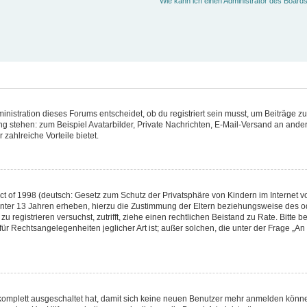
Wie kann ich einen Administrator des Boards
istration dieses Forums entscheidet, ob du registriert sein musst, um Beiträge zu sc
ung stehen: zum Beispiel Avatarbilder, Private Nachrichten, E-Mail-Versand an andere
 zahlreiche Vorteile bietet.
 of 1998 (deutsch: Gesetz zum Schutz der Privatsphäre von Kindern im Internet vo
nter 13 Jahren erheben, hierzu die Zustimmung der Eltern beziehungsweise des o
h zu registrieren versuchst, zutrifft, ziehe einen rechtlichen Beistand zu Rate. Bitt
für Rechtsangelegenheiten jeglicher Art ist; außer solchen, die unter der Frage „A
 komplett ausgeschaltet hat, damit sich keine neuen Benutzer mehr anmelden könne