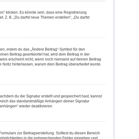
“ klicken. Es könnte sein, dass eine Registrierung
t. Z. B. „Du darfst neue Themen erstellen“, „Du darfst
iten, indem du das „Ändere Beitrag“-Symbol für den
inen Beitrag geantwortet hat, wird dein Beitrag in der
nweis erscheint nicht, wenn noch niemand auf deinen Beitrag
ne Notiz hinterlassen, warum dein Beitrag überarbeitet wurde.
chdem du die Signatur erstellt und gespeichert hast, kannst
Bereich das standardmäßige Anhängen deiner Signatur
 anhängen“ wieder deaktivieren.
ormulars zur Beitragserstellung. Solltest du diesen Bereich
rtmöglichkeiten in die entsprechenden Felder eingeben und