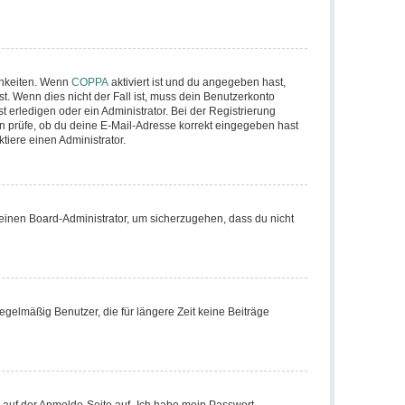
chkeiten. Wenn
COPPA
aktiviert ist und du angegeben hast,
t. Wenn dies nicht der Fall ist, muss dein Benutzerkonto
t erledigen oder ein Administrator. Bei der Registrierung
ten prüfe, ob du deine E-Mail-Adresse korrekt eingegeben hast
tiere einen Administrator.
 einen Board-Administrator, um sicherzugehen, dass du nicht
gelmäßig Benutzer, die für längere Zeit keine Beiträge
u auf der Anmelde-Seite auf „Ich habe mein Passwort