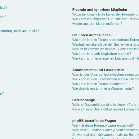
lsch!
Freunde und ignorierte Mitglieder
Wozu benötige ich die Listen der Freunde und
den?
Wie kann ich Mitglieder zur Liste der Freunde
wieder aus den Listen entfernen?
gefordert, mich anzumelden.
Die Foren durchsuchen
Wie kann ich ein Forum oder mehrere Fore
Weshalb erhalte ich bei der Suche keine Er
Warum bekomme ich bei der Suche eine leer
Wie kann ich nach Mitgliedern suchen?
Wie kann ich meine eigenen Beiträge und T
Abonnements und Lesezeichen
Was ist der Unterschied zwischen einem L
Wie kann ich ein Lesezeichen auf ein Them
Wie kann ich ein Forum abonnieren?
Wie deaktiviere ich meine Abonnements?
gs?
Dateianhänge
Welche Dateianhänge sind in diesem Forum 
Kann ich eine Übersicht all meiner Dateianh
phpBB betreffende Fragen
Wer hat diese Forensoftware entwickelt?
Warum ist Funktion x oder y nicht enthalten
An wen soll ich mich wenden, falls es Besc