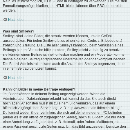
Nein, es ist nicht möglich, HTML-Code in Beiträgen zu verwenden. Die meisten
Formatierungsmöglichkeiten, die HTML bietet, können über BBCode erreicht
werden.
Nach oben
Was sind Smileys?
Smileys sind kleine Bilder, die benutzt werden können, um ein Gefühl
auszudrücken. Für jeden Smiley gibt es einen kurzen Code, z. B. bedeutet :)
fröhlich und :( traurig. Die Liste aller Smileys kannst du beim Verfassen eines
Beitrags sehen. Versuche bitte trotzdem, Smileys nicht zu häufig zu benutzen,
sie können einen Beitrag schnell unlesbar machen und ein Moderator könnte
deshalb deinen Beitrag entsprechend überarbeiten oder gar komplett löschen.
Die Board-Administration kann auch die Anzahl der Smileys begrenzen, die du
in einem Beitrag benutzen kannst.
Nach oben
Kann ich Bilder in meine Beiträge einfügen?
Ja, Bilder können in deinem Beitrag angezeigt werden. Wenn die
Administration Dateianhänge erlaubt hat, kannst du das Bild auch direkt
hochladen. Ansonsten musst du zu einem Bild verlinken, das auf einem
öffentlich zugänglichen Server liegt, z. B. http://www.domain.tld/mein-bild.gif.
Du kannst weder Bilder verlinken, die sich auf deinem eigenen PC befinden
(außer es ist ein öffentlich zugänglicher Server), noch zu Bildern, die nur nach
einer Anmeldung verfügbar sind, z. B. Hotmail- oder Yahoo-Mailboxen, mit
einem Passwort geschützte Seiten usw. Um das Bild anzuzeigen, benutze den