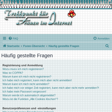
FAQ
Anmelden
S
Startseite
Foren-Übersicht
Häufig gestellte Fragen
u
Häufig gestellte Fragen
c
h
Registrierung und Anmeldung
Wozu muss ich mich registrieren?
e
Was ist COPPA?
Warum kann ich mich nicht registrieren?
Ich habe mich registriert, kann mich aber nicht anmelden!
Warum kann ich mich nicht anmelden?
Ich habe mich vor einiger Zeit registriert, kann mich aber nicht mehr anmelden?!
Ich habe mein Passwort vergessen!
Warum werde ich automatisch abgemeldet?
Wozu ist die Funktion „Alle Cookies löschen“?
Benutzerpräferenzen und -einstellungen