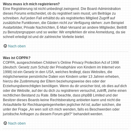
Wozu muss ich mich registrieren?
Eine Registrierung ist nicht unbedingt zwingend. Die Board-Administration
dieses Forums entscheidet, ob du registriert sein musst, um Beiträge zu
schreiben. Auf jeden Fall erhältst du als registriertes Mitglied Zugriff auf
zusätzliche Funktionen, die Gästen nicht zur Verfügung stehen: zum Beispiel
Avatarbilder, Private Nachrichten, E-Mail-Versand an andere Mitglieder, Beitritt
zu Benutzergruppen und so weiter. Wir empfehlen dir eine Anmeldung, da sie
schnell erledigt ist und dir zahlreiche Vorteile bietet.
Nach oben
Was ist COPPA?
COPPA, ausgeschrieben Children’s Online Privacy Protection Act of 1998
(deutsch: Gesetz zum Schutz der Privatsphäre von Kindern im Internet von
1998) ist ein Gesetz in den USA, welches festlegt, dass Websites, die
möglicherweise persönliche Daten von Kindern unter 13 Jahren erheben,
hierzu die Zustimmung der Eltern beziehungsweise des oder der
Erziehungsberechtigten benötigen. Wenn du dir unsicher bist, ob dies auf dich
oder die Website, auf der du dich zu registrieren versuchst, zutrifft, ziehe einen
rechtlichen Beistand zu Rate. Bitte beachte, dass phpBB Limited und der
Besitzer dieses Boards keine Rechtsberatung anbieten kann und nicht die
Anlaufstelle für Rechtsangelegenheiten jeglicher Art ist; außer solchen, die
unter der Frage „An wen soll ich mich wenden, falls es Beschwerden oder
juristische Anfragen zu diesem Forum gibt?“ behandelt werden.
Nach oben