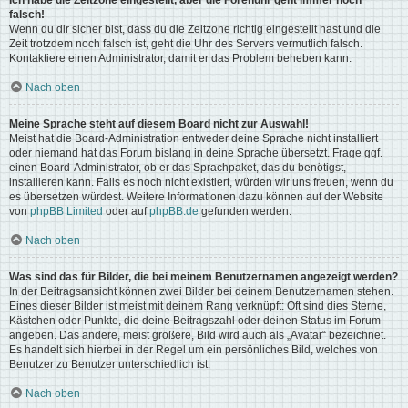
Ich habe die Zeitzone eingestellt, aber die Forenuhr geht immer noch
falsch!
Wenn du dir sicher bist, dass du die Zeitzone richtig eingestellt hast und die
Zeit trotzdem noch falsch ist, geht die Uhr des Servers vermutlich falsch.
Kontaktiere einen Administrator, damit er das Problem beheben kann.
Nach oben
Meine Sprache steht auf diesem Board nicht zur Auswahl!
Meist hat die Board-Administration entweder deine Sprache nicht installiert
oder niemand hat das Forum bislang in deine Sprache übersetzt. Frage ggf.
einen Board-Administrator, ob er das Sprachpaket, das du benötigst,
installieren kann. Falls es noch nicht existiert, würden wir uns freuen, wenn du
es übersetzen würdest. Weitere Informationen dazu können auf der Website
von
phpBB Limited
oder auf
phpBB.de
gefunden werden.
Nach oben
Was sind das für Bilder, die bei meinem Benutzernamen angezeigt werden?
In der Beitragsansicht können zwei Bilder bei deinem Benutzernamen stehen.
Eines dieser Bilder ist meist mit deinem Rang verknüpft: Oft sind dies Sterne,
Kästchen oder Punkte, die deine Beitragszahl oder deinen Status im Forum
angeben. Das andere, meist größere, Bild wird auch als „Avatar“ bezeichnet.
Es handelt sich hierbei in der Regel um ein persönliches Bild, welches von
Benutzer zu Benutzer unterschiedlich ist.
Nach oben