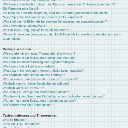
Wie kann ich meine Einstellungen ändern?
Wie kann ich verhindern, dass mein Benutzername in der Online-Liste auftaucht?
Die Forenuhr geht falsch!
Ich habe die Zeitzone eingestellt, aber die Forenuhr geht immer noch falsch!
Meine Sprache steht auf diesem Board nicht zur Auswahl!
Was sind das für Bilder, die bei meinem Benutzernamen angezeigt werden?
Wie verwende ich einen Avatar?
Was ist mein Rang und wie kann ich ihn ändern?
Wenn ich bei einem Benutzer auf den E-Mail-Link klicke, werde ich aufgefordert, mich
anzumelden.
Beiträge schreiben
Wie erstelle ich ein neues Thema oder eine Antwort?
Wie kann ich einen Beitrag bearbeiten oder löschen?
Wie kann ich meinem Beitrag eine Signatur anfügen?
Wie kann ich eine Umfrage erstellen?
Wieso kann ich nicht mehr Antwortmöglichkeiten erstellen?
Wie bearbeite oder lösche ich eine Umfrage?
Warum kann ich auf bestimmte Foren nicht zugreifen?
Weshalb kann ich keine Dateianhänge anfügen?
Weshalb wurde ich verwarnt?
Wie kann ich Beiträge den Moderatoren melden?
Was bewirkt die „Speichern“-Schaltfläche beim Schreiben eines Beitrags?
Warum muss mein Beitrag erst freigegeben werden?
Wie markiere ich ein Thema als neu?
Textformatierung und Thementypen
Was ist BBCode?
Kann ich HTML benutzen?