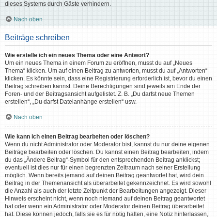
dieses Systems durch Gäste verhindern.
Nach oben
Beiträge schreiben
Wie erstelle ich ein neues Thema oder eine Antwort?
Um ein neues Thema in einem Forum zu eröffnen, musst du auf „Neues
Thema“ klicken. Um auf einen Beitrag zu antworten, musst du auf „Antworten“
klicken. Es könnte sein, dass eine Registrierung erforderlich ist, bevor du einen
Beitrag schreiben kannst. Deine Berechtigungen sind jeweils am Ende der
Foren- und der Beitragsansicht aufgelistet. Z. B. „Du darfst neue Themen
erstellen“, „Du darfst Dateianhänge erstellen“ usw.
Nach oben
Wie kann ich einen Beitrag bearbeiten oder löschen?
Wenn du nicht Administrator oder Moderator bist, kannst du nur deine eigenen
Beiträge bearbeiten oder löschen. Du kannst einen Beitrag bearbeiten, indem
du das „Ändere Beitrag“-Symbol für den entsprechenden Beitrag anklickst;
eventuell ist dies nur für einen begrenzten Zeitraum nach seiner Erstellung
möglich. Wenn bereits jemand auf deinen Beitrag geantwortet hat, wird dein
Beitrag in der Themenansicht als überarbeitet gekennzeichnet. Es wird sowohl
die Anzahl als auch der letzte Zeitpunkt der Bearbeitungen angezeigt. Dieser
Hinweis erscheint nicht, wenn noch niemand auf deinen Beitrag geantwortet
hat oder wenn ein Administrator oder Moderator deinen Beitrag überarbeitet
hat. Diese können jedoch, falls sie es für nötig halten, eine Notiz hinterlassen,