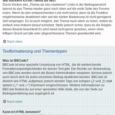
Wie markiere ich ein Thema als neu?
Durch Klicken des „Thema als neu markieren“-Links in der Beitragsansicht
kannst du das Thema wieder ganz nach oben auf die erste Seite des Forums
holen. Wenn du den entsprechenden Link nicht siehst, dann ist die Funktion
möglicherweise deaktiviert oder seit der letzten Markierung ist nicht genügend
Zeit vergangen. Es ist auch möglich, das Thema nach oben zu holen, indem du
einfach eine Antwort darauf schreibst. Stelle jedoch sicher, dass du die Regeln
dieses Boards beachtest! Es wird meist nicht gerne gesehen, wenn ohne
triftigen Grund auf alte oder abgeschlossene Themen geantwortet wird.
Nach oben
Textformatierung und Thementypen
Was ist BBCode?
BBCode ist eine spezielle Umsetzung von HTML, die dir weitreichende
Formatierungsmöglichkeiten für deinen Text gibt. Die Rechte zur Verwendung
von BBCode werden durch die Board-Administration vergeben, können jedoch
auch durch dich für jeden einzelnen Beitrag deaktiviert werden. BBCode ist
ähnlich wie HTML aufgebaut, jedoch werden Tags von eckigen („[“ und „]“) statt
spitzen („<“ und „>“) Klammern eingeschlossen. Weitere Informationen zu
BBCode findest du auf einer speziellen Hilfe-Seite, die von der Seite zur
Beitragserstellung aus zugänglich ist.
Nach oben
Kann ich HTML benutzen?