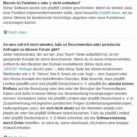
Warum ist Funktion x oder y nicht enthalten?
Diese Software wurde von phpBB Limited geschrieben. Wenn du denkst, dass
eine Funktion implementiert werden sollte, dann besuche
phpBB Ideas
, wo du
deine Stimme für bestehende Vorschläge abgeben oder neue Funktionen
vorschlagen kannst.
Nach oben
An wen soll ich mich wenden, falls es Beschwerden oder juristische
Anfragen zu diesem Forum gibt?
Jeder Administrator, der auf der „Das Team“-Seite aufgeführt ist, ist ein
geeigneter Kontakt für deine Beschwerde. Wenn du so keine Antwort erhältst,
solltest du den Besitzer der Domain kontaktieren (führe dazu eine
„WHOIS“-Abfrage
durch) oder — falls diese Seite bei einem kostenlosen
Webhoster wie z. B. Yahoo!, free.fr, funpic.de usw. liegt — den Support oder
den Abuse-Kontakt des betreffenden Dienstes. Bitte beachte, dass phpBB
Limited (phpBB.com) und phpBB Deutschland e. V. (phpBB.de)
absolut keinen
Einfluss
auf die Benutzung oder den oder die Benutzer der Forensoftware
haben und dafür in keiner Weise zur Verantwortung herangezogen werden
können. Kontaktiere daher nie phpBB Limited oder phpBB Deutschland e. V. in
Zusammenhang mit jeglichen juristischen Fragen (Unterlassungserklärungen,
Haftungsfragen usw.), die
sich nicht direkt
auf die Websiten phpbb.com,
phpbb.de oder die phpBB-Software selbst beziehen. Falls du phpBB Limited
oder phpBB Deutschland e. V. E-Mails schreibst, die die
Softwarenutzung
durch Dritte
betreffen, so wirst du, wenn überhaupt, höchstens eine knappe
Antwort erhalten.