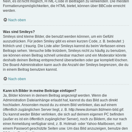
Nein, es ist nicht möglich, HTML-Code in Beiträgen zu verwenden. Die meisten
Formatierungsmöglichkeiten, die HTML bietet, können über BBCode erreicht
werden.
Nach oben
Was sind Smileys?
Smileys sind kleine Bilder, die benutzt werden können, um ein Gefühl
auszudrücken. Für jeden Smiley gibt es einen kurzen Code, z. B. bedeutet :)
fröhlich und :( traurig. Die Liste aller Smileys kannst du beim Verfassen eines
Beitrags sehen. Versuche bitte trotzdem, Smileys nicht zu häufig zu benutzen,
sie können einen Beitrag schnell unlesbar machen und ein Moderator könnte
deshalb deinen Beitrag entsprechend überarbeiten oder gar komplett löschen.
Die Board-Administration kann auch die Anzahl der Smileys begrenzen, die du
in einem Beitrag benutzen kannst.
Nach oben
Kann ich Bilder in meine Beiträge einfügen?
Ja, Bilder können in deinem Beitrag angezeigt werden. Wenn die
Administration Dateianhänge erlaubt hat, kannst du das Bild auch direkt
hochladen. Ansonsten musst du zu einem Bild verlinken, das auf einem
öffentlich zugänglichen Server liegt, z. B. http://www.domain.tld/mein-bild.gif.
Du kannst weder Bilder verlinken, die sich auf deinem eigenen PC befinden
(außer es ist ein öffentlich zugänglicher Server), noch zu Bildern, die nur nach
einer Anmeldung verfügbar sind, z. B. Hotmail- oder Yahoo-Mailboxen, mit
einem Passwort geschützte Seiten usw. Um das Bild anzuzeigen, benutze den