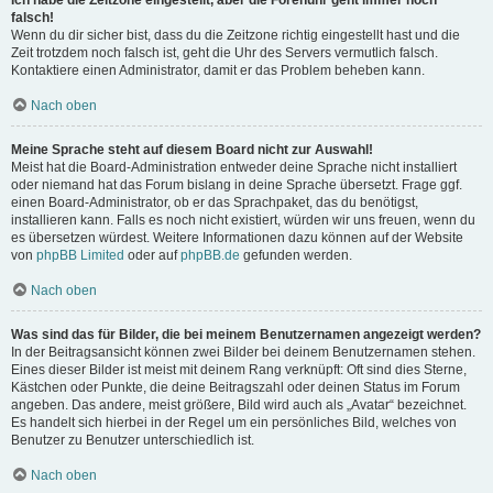
Ich habe die Zeitzone eingestellt, aber die Forenuhr geht immer noch
falsch!
Wenn du dir sicher bist, dass du die Zeitzone richtig eingestellt hast und die
Zeit trotzdem noch falsch ist, geht die Uhr des Servers vermutlich falsch.
Kontaktiere einen Administrator, damit er das Problem beheben kann.
Nach oben
Meine Sprache steht auf diesem Board nicht zur Auswahl!
Meist hat die Board-Administration entweder deine Sprache nicht installiert
oder niemand hat das Forum bislang in deine Sprache übersetzt. Frage ggf.
einen Board-Administrator, ob er das Sprachpaket, das du benötigst,
installieren kann. Falls es noch nicht existiert, würden wir uns freuen, wenn du
es übersetzen würdest. Weitere Informationen dazu können auf der Website
von
phpBB Limited
oder auf
phpBB.de
gefunden werden.
Nach oben
Was sind das für Bilder, die bei meinem Benutzernamen angezeigt werden?
In der Beitragsansicht können zwei Bilder bei deinem Benutzernamen stehen.
Eines dieser Bilder ist meist mit deinem Rang verknüpft: Oft sind dies Sterne,
Kästchen oder Punkte, die deine Beitragszahl oder deinen Status im Forum
angeben. Das andere, meist größere, Bild wird auch als „Avatar“ bezeichnet.
Es handelt sich hierbei in der Regel um ein persönliches Bild, welches von
Benutzer zu Benutzer unterschiedlich ist.
Nach oben