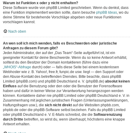
Warum ist Funktion x oder y nicht enthalten?
Diese Software wurde von phpBB Limited geschrieben. Wenn du denkst, dass
eine Funktion implementiert werden sollte, dann besuche
phpBB Ideas
, wo du
deine Stimme für bestehende Vorschläge abgeben oder neue Funktionen
vorschlagen kannst.
Nach oben
An wen soll ich mich wenden, falls es Beschwerden oder juristische
Anfragen zu diesem Forum gibt?
Jeder Administrator, der auf der „Das Team“-Seite aufgeführt ist, ist ein
geeigneter Kontakt für deine Beschwerde. Wenn du so keine Antwort erhältst,
solltest du den Besitzer der Domain kontaktieren (führe dazu eine
„WHOIS“-Abfrage
durch) oder — falls diese Seite bei einem kostenlosen
Webhoster wie z. B. Yahoo!, free.fr, funpic.de usw. liegt — den Support oder
den Abuse-Kontakt des betreffenden Dienstes. Bitte beachte, dass phpBB
Limited (phpBB.com) und phpBB Deutschland e. V. (phpBB.de)
absolut keinen
Einfluss
auf die Benutzung oder den oder die Benutzer der Forensoftware
haben und dafür in keiner Weise zur Verantwortung herangezogen werden
können. Kontaktiere daher nie phpBB Limited oder phpBB Deutschland e. V. in
Zusammenhang mit jeglichen juristischen Fragen (Unterlassungserklärungen,
Haftungsfragen usw.), die
sich nicht direkt
auf die Websiten phpbb.com,
phpbb.de oder die phpBB-Software selbst beziehen. Falls du phpBB Limited
oder phpBB Deutschland e. V. E-Mails schreibst, die die
Softwarenutzung
durch Dritte
betreffen, so wirst du, wenn überhaupt, höchstens eine knappe
Antwort erhalten.