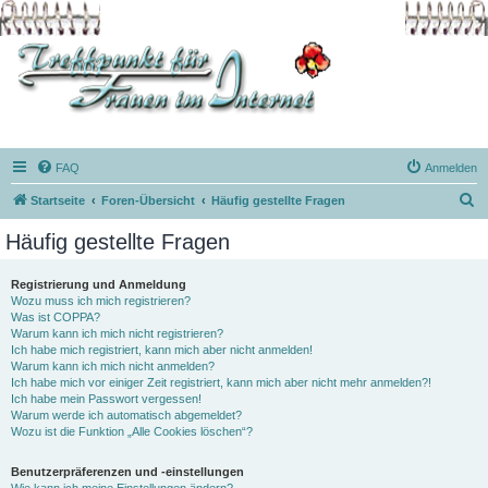
FAQ
Anmelden
S
Startseite
Foren-Übersicht
Häufig gestellte Fragen
u
Häufig gestellte Fragen
c
h
Registrierung und Anmeldung
Wozu muss ich mich registrieren?
e
Was ist COPPA?
Warum kann ich mich nicht registrieren?
Ich habe mich registriert, kann mich aber nicht anmelden!
Warum kann ich mich nicht anmelden?
Ich habe mich vor einiger Zeit registriert, kann mich aber nicht mehr anmelden?!
Ich habe mein Passwort vergessen!
Warum werde ich automatisch abgemeldet?
Wozu ist die Funktion „Alle Cookies löschen“?
Benutzerpräferenzen und -einstellungen