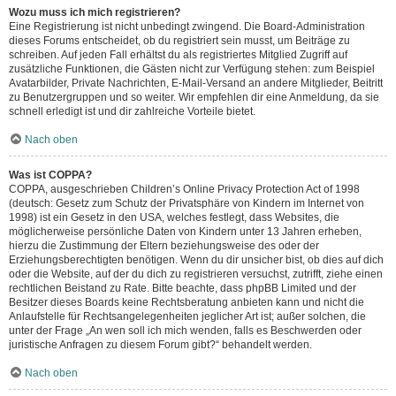
Wozu muss ich mich registrieren?
Eine Registrierung ist nicht unbedingt zwingend. Die Board-Administration
dieses Forums entscheidet, ob du registriert sein musst, um Beiträge zu
schreiben. Auf jeden Fall erhältst du als registriertes Mitglied Zugriff auf
zusätzliche Funktionen, die Gästen nicht zur Verfügung stehen: zum Beispiel
Avatarbilder, Private Nachrichten, E-Mail-Versand an andere Mitglieder, Beitritt
zu Benutzergruppen und so weiter. Wir empfehlen dir eine Anmeldung, da sie
schnell erledigt ist und dir zahlreiche Vorteile bietet.
Nach oben
Was ist COPPA?
COPPA, ausgeschrieben Children’s Online Privacy Protection Act of 1998
(deutsch: Gesetz zum Schutz der Privatsphäre von Kindern im Internet von
1998) ist ein Gesetz in den USA, welches festlegt, dass Websites, die
möglicherweise persönliche Daten von Kindern unter 13 Jahren erheben,
hierzu die Zustimmung der Eltern beziehungsweise des oder der
Erziehungsberechtigten benötigen. Wenn du dir unsicher bist, ob dies auf dich
oder die Website, auf der du dich zu registrieren versuchst, zutrifft, ziehe einen
rechtlichen Beistand zu Rate. Bitte beachte, dass phpBB Limited und der
Besitzer dieses Boards keine Rechtsberatung anbieten kann und nicht die
Anlaufstelle für Rechtsangelegenheiten jeglicher Art ist; außer solchen, die
unter der Frage „An wen soll ich mich wenden, falls es Beschwerden oder
juristische Anfragen zu diesem Forum gibt?“ behandelt werden.
Nach oben