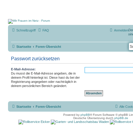
Der
Schnellzugriff
FAQ
Anmelden
sin
Startseite
Foren-Übersicht
Passwort zurücksetzen
E-Mail-Adresse:
Du musst die E-Mail-Adresse angeben, die in
deinem Profil hinterlegt ist. Diese hast du bei der
Registrierung angegeben oder nachträglich in
deinem persönlichen Bereich geändert.
Startseite
Foren-Übersicht
Alle Cook
Powered by
phpBB
® Forum Software © phpBB Lim
Deutsche Übersetzung durch
phpBB.de