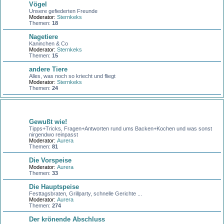
Vögel
Unsere gefiederten Freunde
Moderator:
Sternkeks
Themen:
18
Nagetiere
Kaninchen & Co
Moderator:
Sternkeks
Themen:
15
andere Tiere
Alles, was noch so kriecht und fliegt
Moderator:
Sternkeks
Themen:
24
Kochen + Backen
Gewußt wie!
Tipps+Tricks, Fragen+Antworten rund ums Backen+Kochen und was sonst
nirgendwo reinpasst
Moderator:
Aurera
Themen:
81
Die Vorspeise
Moderator:
Aurera
Themen:
33
Die Hauptspeise
Festtagsbraten, Grillparty, schnelle Gerichte ...
Moderator:
Aurera
Themen:
274
Der krönende Abschluss