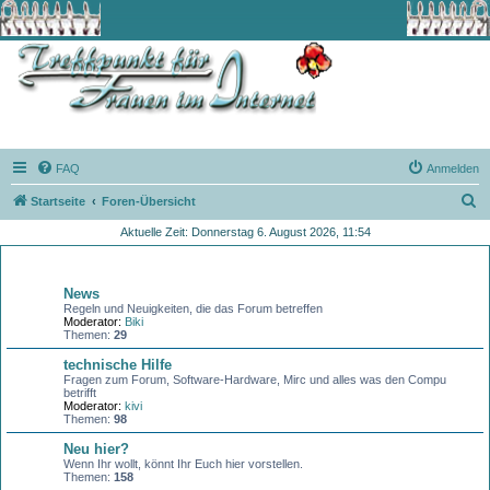
FAQ
Anmelden
S
Startseite
Foren-Übersicht
u
Aktuelle Zeit: Donnerstag 6. August 2026, 11:54
c
Allgemeines
h
News
e
Regeln und Neuigkeiten, die das Forum betreffen
Moderator:
Biki
Themen:
29
technische Hilfe
Fragen zum Forum, Software-Hardware, Mirc und alles was den Compu
betrifft
Moderator:
kivi
Themen:
98
Neu hier?
Wenn Ihr wollt, könnt Ihr Euch hier vorstellen.
Themen:
158