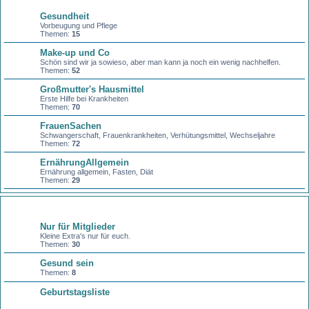
Gesundheit
Vorbeugung und Pflege
Themen:
15
Make-up und Co
Schön sind wir ja sowieso, aber man kann ja noch ein wenig nachhelfen.
Themen:
52
Großmutter's Hausmittel
Erste Hilfe bei Krankheiten
Themen:
70
FrauenSachen
Schwangerschaft, Frauenkrankheiten, Verhütungsmittel, Wechseljahre
Themen:
72
ErnährungAllgemein
Ernährung allgemein, Fasten, Diät
Themen:
29
Sonstiges
Nur für Mitglieder
Kleine Extra's nur für euch.
Themen:
30
Gesund sein
Themen:
8
Geburtstagsliste