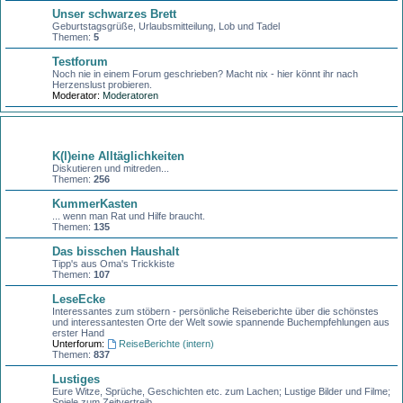
Unser schwarzes Brett
Geburtstagsgrüße, Urlaubsmitteilung, Lob und Tadel
Themen:
5
Testforum
Noch nie in einem Forum geschrieben? Macht nix - hier könnt ihr nach
Herzenslust probieren.
Moderator:
Moderatoren
Kaffeeklatsch
K(l)eine Alltäglichkeiten
Diskutieren und mitreden...
Themen:
256
KummerKasten
... wenn man Rat und Hilfe braucht.
Themen:
135
Das bisschen Haushalt
Tipp's aus Oma's Trickkiste
Themen:
107
LeseEcke
Interessantes zum stöbern - persönliche Reiseberichte über die schönstes
und interessantesten Orte der Welt sowie spannende Buchempfehlungen aus
erster Hand
Unterforum:
ReiseBerichte (intern)
Themen:
837
Lustiges
Eure Witze, Sprüche, Geschichten etc. zum Lachen; Lustige Bilder und Filme;
Spiele zum Zeitvertreib