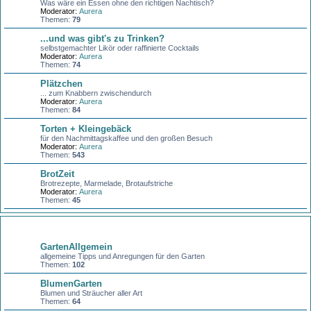
Was wäre ein Essen ohne den richtigen Nachtisch?
Moderator:
Aurera
Themen:
79
...und was gibt's zu Trinken?
selbstgemachter Likör oder raffinierte Cocktails
Moderator:
Aurera
Themen:
74
Plätzchen
... zum Knabbern zwischendurch
Moderator:
Aurera
Themen:
84
Torten + Kleingebäck
für den Nachmittagskaffee und den großen Besuch
Moderator:
Aurera
Themen:
543
BrotZeit
Brotrezepte, Marmelade, Brotaufstriche
Moderator:
Aurera
Themen:
45
Garten
GartenAllgemein
allgemeine Tipps und Anregungen für den Garten
Themen:
102
BlumenGarten
Blumen und Sträucher aller Art
Themen:
64