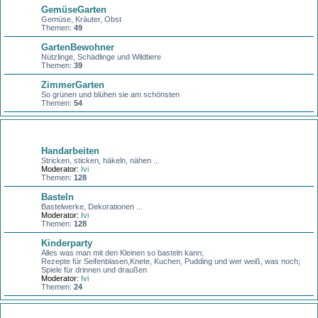
GemüseGarten
Gemüse, Kräuter, Obst
Themen:
49
GartenBewohner
Nützlinge, Schädlinge und Wildtiere
Themen:
39
ZimmerGarten
So grünen und blühen sie am schönsten
Themen:
54
Basteln + Handarbeiten
Handarbeiten
Stricken, sticken, häkeln, nähen ...
Moderator:
Ivi
Themen:
128
Basteln
Bastelwerke, Dekorationen ...
Moderator:
Ivi
Themen:
128
Kinderparty
Alles was man mit den Kleinen so basteln kann;
Rezepte für Seifenblasen,Knete, Kuchen, Pudding und wer weiß, was noch;
Spiele für drinnen und draußen
Moderator:
Ivi
Themen:
24
Gesund und schön