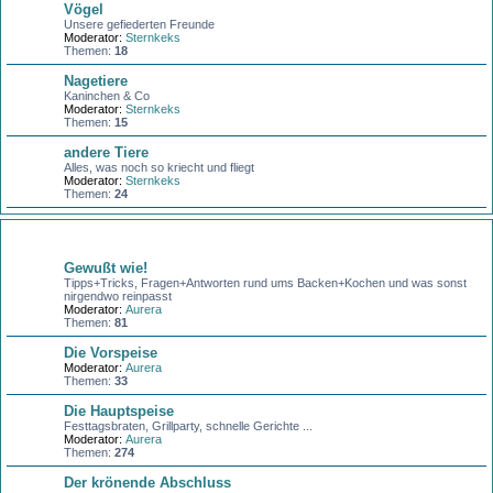
Vögel
Unsere gefiederten Freunde
Moderator:
Sternkeks
Themen:
18
Nagetiere
Kaninchen & Co
Moderator:
Sternkeks
Themen:
15
andere Tiere
Alles, was noch so kriecht und fliegt
Moderator:
Sternkeks
Themen:
24
Kochen + Backen
Gewußt wie!
Tipps+Tricks, Fragen+Antworten rund ums Backen+Kochen und was sonst
nirgendwo reinpasst
Moderator:
Aurera
Themen:
81
Die Vorspeise
Moderator:
Aurera
Themen:
33
Die Hauptspeise
Festtagsbraten, Grillparty, schnelle Gerichte ...
Moderator:
Aurera
Themen:
274
Der krönende Abschluss