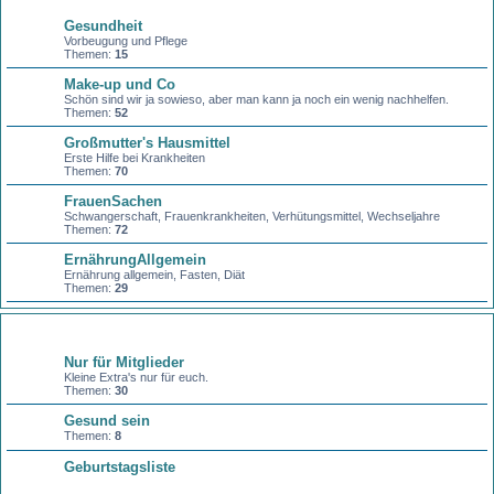
Gesundheit
Vorbeugung und Pflege
Themen:
15
Make-up und Co
Schön sind wir ja sowieso, aber man kann ja noch ein wenig nachhelfen.
Themen:
52
Großmutter's Hausmittel
Erste Hilfe bei Krankheiten
Themen:
70
FrauenSachen
Schwangerschaft, Frauenkrankheiten, Verhütungsmittel, Wechseljahre
Themen:
72
ErnährungAllgemein
Ernährung allgemein, Fasten, Diät
Themen:
29
Sonstiges
Nur für Mitglieder
Kleine Extra's nur für euch.
Themen:
30
Gesund sein
Themen:
8
Geburtstagsliste