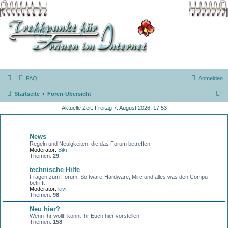
FAQ
Anmelden
S
Startseite
Foren-Übersicht
u
Aktuelle Zeit: Freitag 7. August 2026, 17:53
c
Allgemeines
h
News
e
Regeln und Neuigkeiten, die das Forum betreffen
Moderator:
Biki
Themen:
29
technische Hilfe
Fragen zum Forum, Software-Hardware, Mirc und alles was den Compu
betrifft
Moderator:
kivi
Themen:
98
Neu hier?
Wenn Ihr wollt, könnt Ihr Euch hier vorstellen.
Themen:
158