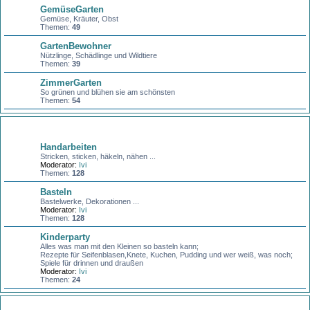
GemüseGarten
Gemüse, Kräuter, Obst
Themen:
49
GartenBewohner
Nützlinge, Schädlinge und Wildtiere
Themen:
39
ZimmerGarten
So grünen und blühen sie am schönsten
Themen:
54
Basteln + Handarbeiten
Handarbeiten
Stricken, sticken, häkeln, nähen ...
Moderator:
Ivi
Themen:
128
Basteln
Bastelwerke, Dekorationen ...
Moderator:
Ivi
Themen:
128
Kinderparty
Alles was man mit den Kleinen so basteln kann;
Rezepte für Seifenblasen,Knete, Kuchen, Pudding und wer weiß, was noch;
Spiele für drinnen und draußen
Moderator:
Ivi
Themen:
24
Gesund und schön