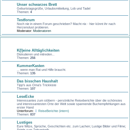
Unser schwarzes Brett
Geburtstagsgrüße, Urlaubsmitteilung, Lob und Tadel
Themen:
4
Testforum
Noch nie in einem Forum geschrieben? Macht nix - hier könnt ihr nach
Herzenslust probieren.
Moderator:
Moderatoren
Kaffeeklatsch
K(l)eine Alltäglichkeiten
Diskutieren und mitreden...
Themen:
256
KummerKasten
... wenn man Rat und Hilfe braucht.
Themen:
135
Das bisschen Haushalt
Tipp's aus Oma's Trickkiste
Themen:
107
LeseEcke
Interessantes zum stöbern - persönliche Reiseberichte über die schönstes
und interessantesten Orte der Welt sowie spannende Buchempfehlungen aus
erster Hand
Unterforum:
ReiseBerichte (intern)
Themen:
837
Lustiges
Eure Witze, Sprüche, Geschichten etc. zum Lachen; Lustige Bilder und Filme;
Spiele zum Zeitvertreib