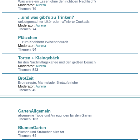
Was wäre ein Essen ohne den richtigen Nachtisch?
Moderator:
Aurera
Themen:
79
...und was gibt's zu Trinken?
selbstgemachter Likör oder raffinierte Cocktails
Moderator:
Aurera
Themen:
74
Plätzchen
... zum Knabbern zwischendurch
Moderator:
Aurera
Themen:
84
Torten + Kleingebäck
für den Nachmittagskaffee und den großen Besuch
Moderator:
Aurera
Themen:
543
BrotZeit
Brotrezepte, Marmelade, Brotaufstriche
Moderator:
Aurera
Themen:
45
Garten
GartenAllgemein
allgemeine Tipps und Anregungen für den Garten
Themen:
102
BlumenGarten
Blumen und Sträucher aller Art
Themen:
64