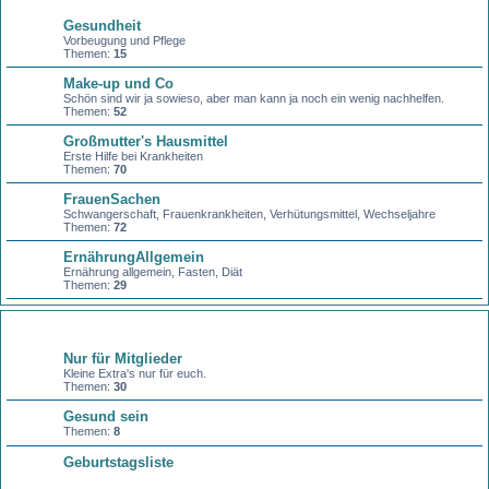
Gesundheit
Vorbeugung und Pflege
Themen:
15
Make-up und Co
Schön sind wir ja sowieso, aber man kann ja noch ein wenig nachhelfen.
Themen:
52
Großmutter's Hausmittel
Erste Hilfe bei Krankheiten
Themen:
70
FrauenSachen
Schwangerschaft, Frauenkrankheiten, Verhütungsmittel, Wechseljahre
Themen:
72
ErnährungAllgemein
Ernährung allgemein, Fasten, Diät
Themen:
29
Sonstiges
Nur für Mitglieder
Kleine Extra's nur für euch.
Themen:
30
Gesund sein
Themen:
8
Geburtstagsliste