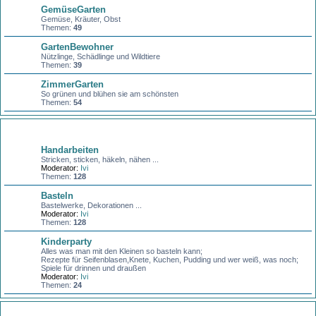
GemüseGarten
Gemüse, Kräuter, Obst
Themen:
49
GartenBewohner
Nützlinge, Schädlinge und Wildtiere
Themen:
39
ZimmerGarten
So grünen und blühen sie am schönsten
Themen:
54
Basteln + Handarbeiten
Handarbeiten
Stricken, sticken, häkeln, nähen ...
Moderator:
Ivi
Themen:
128
Basteln
Bastelwerke, Dekorationen ...
Moderator:
Ivi
Themen:
128
Kinderparty
Alles was man mit den Kleinen so basteln kann;
Rezepte für Seifenblasen,Knete, Kuchen, Pudding und wer weiß, was noch;
Spiele für drinnen und draußen
Moderator:
Ivi
Themen:
24
Gesund und schön