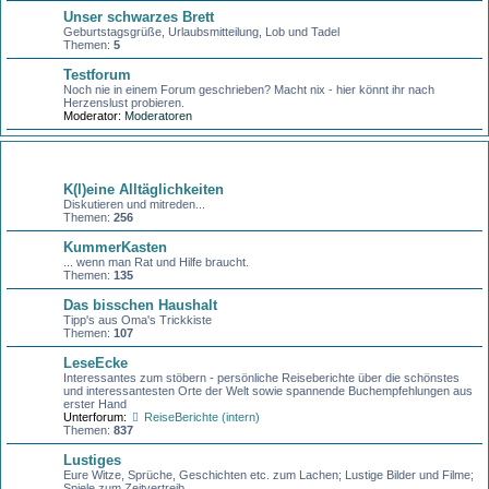
Unser schwarzes Brett
Geburtstagsgrüße, Urlaubsmitteilung, Lob und Tadel
Themen:
5
Testforum
Noch nie in einem Forum geschrieben? Macht nix - hier könnt ihr nach
Herzenslust probieren.
Moderator:
Moderatoren
Kaffeeklatsch
K(l)eine Alltäglichkeiten
Diskutieren und mitreden...
Themen:
256
KummerKasten
... wenn man Rat und Hilfe braucht.
Themen:
135
Das bisschen Haushalt
Tipp's aus Oma's Trickkiste
Themen:
107
LeseEcke
Interessantes zum stöbern - persönliche Reiseberichte über die schönstes
und interessantesten Orte der Welt sowie spannende Buchempfehlungen aus
erster Hand
Unterforum:
ReiseBerichte (intern)
Themen:
837
Lustiges
Eure Witze, Sprüche, Geschichten etc. zum Lachen; Lustige Bilder und Filme;
Spiele zum Zeitvertreib