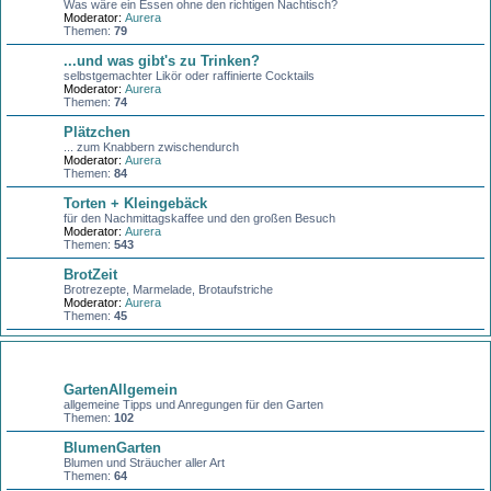
Was wäre ein Essen ohne den richtigen Nachtisch?
Moderator:
Aurera
Themen:
79
...und was gibt's zu Trinken?
selbstgemachter Likör oder raffinierte Cocktails
Moderator:
Aurera
Themen:
74
Plätzchen
... zum Knabbern zwischendurch
Moderator:
Aurera
Themen:
84
Torten + Kleingebäck
für den Nachmittagskaffee und den großen Besuch
Moderator:
Aurera
Themen:
543
BrotZeit
Brotrezepte, Marmelade, Brotaufstriche
Moderator:
Aurera
Themen:
45
Garten
GartenAllgemein
allgemeine Tipps und Anregungen für den Garten
Themen:
102
BlumenGarten
Blumen und Sträucher aller Art
Themen:
64