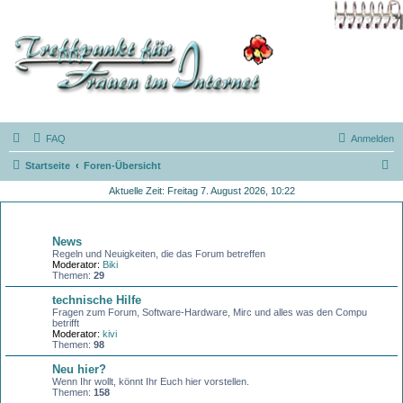
FAQ
Anmelden
S
Startseite
Foren-Übersicht
u
Aktuelle Zeit: Freitag 7. August 2026, 10:22
c
Allgemeines
h
News
e
Regeln und Neuigkeiten, die das Forum betreffen
Moderator:
Biki
Themen:
29
technische Hilfe
Fragen zum Forum, Software-Hardware, Mirc und alles was den Compu
betrifft
Moderator:
kivi
Themen:
98
Neu hier?
Wenn Ihr wollt, könnt Ihr Euch hier vorstellen.
Themen:
158