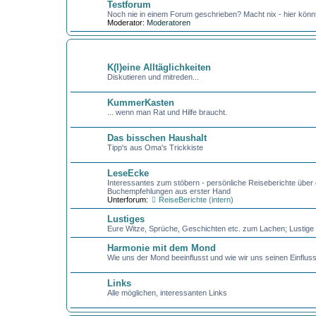
Testforum
Noch nie in einem Forum geschrieben? Macht nix - hier könnt
Moderator:
Moderatoren
KAFFEEKLATSCH
K(l)eine Alltäglichkeiten
Diskutieren und mitreden...
KummerKasten
... wenn man Rat und Hilfe braucht.
Das bisschen Haushalt
Tipp's aus Oma's Trickkiste
LeseEcke
Interessantes zum stöbern - persönliche Reiseberichte über
Buchempfehlungen aus erster Hand
Unterforum:
ReiseBerichte (intern)
Lustiges
Eure Witze, Sprüche, Geschichten etc. zum Lachen; Lustige B
Harmonie mit dem Mond
Wie uns der Mond beeinflusst und wie wir uns seinen Einfl
Links
Alle möglichen, interessanten Links