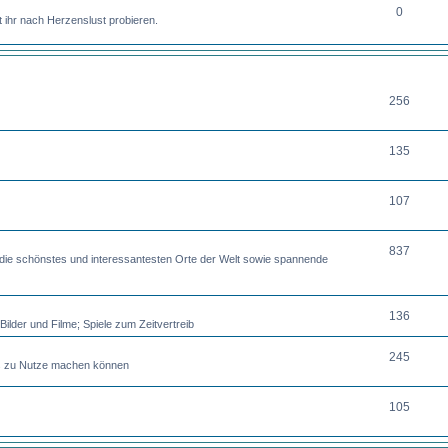
0
 ihr nach Herzenslust probieren.
THEMEN
256
135
107
837
 die schönstes und interessantesten Orte der Welt sowie spannende
136
ilder und Filme; Spiele zum Zeitvertreib
245
uss zu Nutze machen können
105