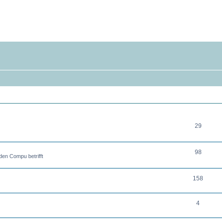
THEMEN
29
98
en Compu betrifft
158
4