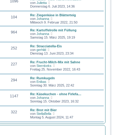
1096
r
N
von
Julietta
r
B
e
Donnerstag 6. Juli 2023, 14:36
a
e
u
g
i
e
Re: Ziegenkäse in Blätterteig
t
104
s
N
von
Johanna
r
t
e
Mittwoch 9. Februar 2022, 21:50
a
e
u
g
r
e
Re: Kartoffelrolle mit Füllung
B
964
s
N
von
Johanna
e
t
e
Samstag 15. März 2025, 19:19
i
e
u
t
r
e
r
Re: Stracciatella-Eis
B
252
s
N
a
von
gerhild
e
t
e
g
Dienstag 13. Juni 2023, 23:34
i
e
u
t
r
e
r
Re: Frucht-Milch-Mix mit Sahne
B
227
s
a
N
von
Sternkeks
e
t
g
e
Freitag 25. November 2022, 16:43
i
e
u
t
r
e
r
Re: Rumkugeln
B
294
s
a
N
von
Enibas
e
t
g
e
Sonntag 30. März 2025, 22:42
i
e
u
t
r
e
r
Re: Käsekuchen - ohne Firlefa…
B
1147
s
a
N
von
Johanna
e
t
g
e
Sonntag 15. Oktober 2023, 16:32
i
e
u
t
r
e
r
Re: Brot mit Bier
B
322
s
a
N
von
StellaBella
e
t
g
e
Montag 5. August 2024, 11:47
i
e
u
t
r
e
r
B
s
a
BEITRÄGE
LETZTER BEITRAG
e
t
g
i