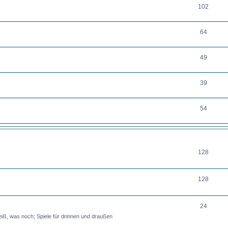
102
64
49
39
54
THEMEN
128
128
24
iß, was noch; Spiele für drinnen und draußen