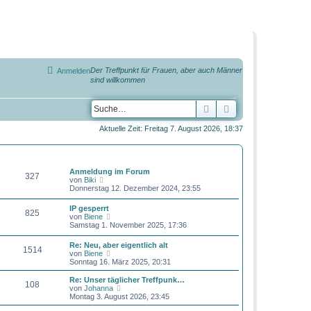
Der Treffpunkt für Frauen, aber auch Männer
Anmelden
sind willkommen
Suche
Erweiterte Suche
Aktuelle Zeit: Freitag 7. August 2026, 18:37
BEITRÄGE
LETZTER BEITRAG
Anmeldung im Forum
327
N
von
Biki
e
Donnerstag 12. Dezember 2024, 23:55
u
e
IP gesperrt
825
s
N
von
Biene
t
e
Samstag 1. November 2025, 17:36
e
u
r
e
Re: Neu, aber eigentlich alt
B
1514
s
N
von
Biene
e
t
e
Sonntag 16. März 2025, 20:31
i
e
u
t
r
e
r
Re: Unser täglicher Treffpunk…
B
108
s
a
N
von
Johanna
e
t
g
e
Montag 3. August 2026, 23:45
i
e
u
t