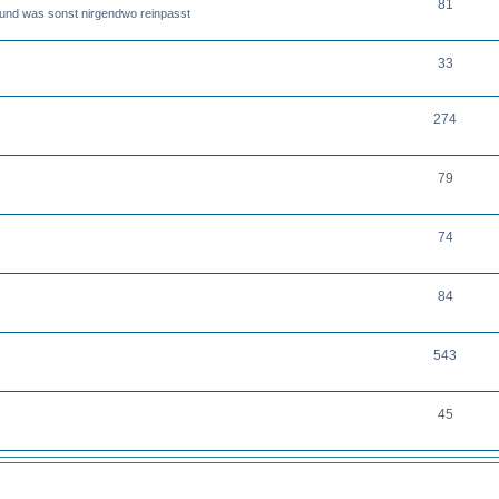
81
nd was sonst nirgendwo reinpasst
33
274
79
74
84
543
45
THEMEN