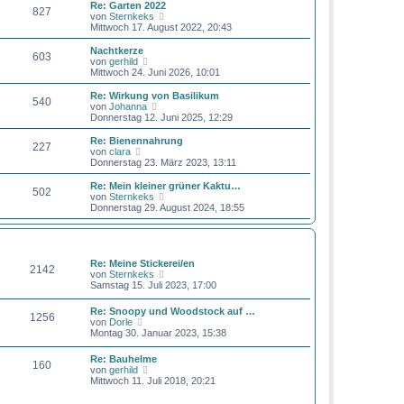
e
Re: Garten 2022
t
827
r
N
von
Sternkeks
r
B
e
Mittwoch 17. August 2022, 20:43
a
e
u
g
i
e
Nachtkerze
t
603
s
N
von
gerhild
r
t
e
Mittwoch 24. Juni 2026, 10:01
a
e
u
g
r
e
Re: Wirkung von Basilikum
540
B
s
N
von
Johanna
e
t
e
Donnerstag 12. Juni 2025, 12:29
i
e
u
t
r
e
Re: Bienennahrung
r
227
B
s
N
von
clara
a
e
t
e
Donnerstag 23. März 2023, 13:11
g
i
e
u
t
r
e
Re: Mein kleiner grüner Kaktu…
r
502
B
s
N
von
Sternkeks
a
e
t
e
Donnerstag 29. August 2024, 18:55
g
i
e
u
t
r
e
r
B
s
BEITRÄGE
LETZTER BEITRAG
a
e
t
g
i
e
Re: Meine Stickerei/en
2142
t
r
N
von
Sternkeks
r
B
e
Samstag 15. Juli 2023, 17:00
a
e
u
g
i
e
Re: Snoopy und Woodstock auf …
t
1256
s
N
von
Dorle
r
t
e
Montag 30. Januar 2023, 15:38
a
e
u
g
r
e
Re: Bauhelme
B
160
s
N
von
gerhild
e
t
e
Mittwoch 11. Juli 2018, 20:21
i
e
u
t
r
e
r