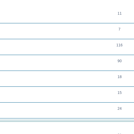
THEMEN
11
7
116
90
18
15
24
THEMEN