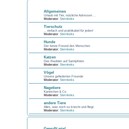
UNSERE HAUSTIERE
Allgemeines
Urlaub mit Tier, nützliche Adressen ...
Moderator:
Sternkeks
Tierschutz
... einfach und praktikabel für jeden!
Moderator:
Sternkeks
Hunde
Der beste Freund des Menschen
Moderator:
Sternkeks
Katzen
Das Raubtier auf Samtpfoten
Moderator:
Sternkeks
Vögel
Unsere gefiederten Freunde
Moderator:
Sternkeks
Nagetiere
Kaninchen & Co
Moderator:
Sternkeks
andere Tiere
Alles, was noch so kriecht und fliegt
Moderator:
Sternkeks
KOCHEN + BACKEN
Gewußt wie!