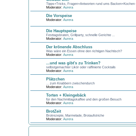
Tipps+Tricks, Fragen+Antworten rund ums Backen+Kochen u
Moderator:
Aurera
Die Vorspeise
Moderator:
Aurera
Die Hauptspeise
Festtagsbraten, Grillparty, schnelle Gerichte ...
Moderator:
Aurera
Der krönende Abschluss
Was wäre ein Essen ohne den richtigen Nachtisch?
Moderator:
Aurera
...und was gibt's zu Trinken?
selbstgemachter Likör oder raffinierte Cocktails
Moderator:
Aurera
Plätzchen
... zum Knabbern zwischendurch
Moderator:
Aurera
Torten + Kleingebäck
für den Nachmittagskaffee und den großen Besuch
Moderator:
Aurera
BrotZeit
Brotrezepte, Marmelade, Brotaufstriche
Moderator:
Aurera
GARTEN