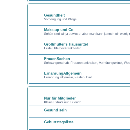
GESUND UND SCHÖN
Gesundheit
Vorbeugung und Pflege
Make-up und Co
Schön sind wir ja sowieso, aber man kann ja noch ein wenig 
Großmutter's Hausmittel
Erste Hilfe bei Krankheiten
FrauenSachen
Schwangerschaft, Frauenkrankheiten, Verhütungsmittel, Wec
ErnährungAllgemein
Ernährung allgemein, Fasten, Diät
SONSTIGES
Nur für Mitglieder
Kleine Extra's nur für euch.
Gesund sein
Geburtstagsliste