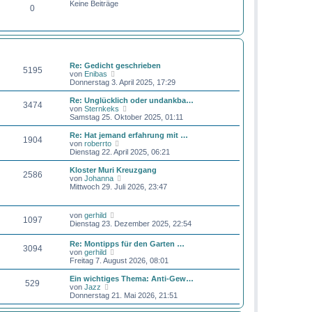
r
e
Keine Beiträge
r
0
B
s
a
e
t
g
i
e
t
r
r
B
BEITRÄGE
LETZTER BEITRAG
a
e
g
i
Re: Gedicht geschrieben
t
5195
N
von
Enibas
r
e
Donnerstag 3. April 2025, 17:29
a
u
g
e
Re: Unglücklich oder undankba…
3474
s
N
von
Sternkeks
t
e
Samstag 25. Oktober 2025, 01:11
e
u
r
e
Re: Hat jemand erfahrung mit …
1904
B
s
N
von
roberrto
e
t
e
Dienstag 22. April 2025, 06:21
i
e
u
t
r
e
Kloster Muri Kreuzgang
r
2586
B
s
N
von
Johanna
a
e
t
e
Mittwoch 29. Juli 2026, 23:47
g
i
e
u
t
r
e
r
B
s
N
von
gerhild
a
e
1097
t
e
Dienstag 23. Dezember 2025, 22:54
g
i
e
u
t
r
e
r
Re: Montipps für den Garten …
B
3094
s
N
a
von
gerhild
e
t
e
g
Freitag 7. August 2026, 08:01
i
e
u
t
r
e
r
Ein wichtiges Thema: Anti-Gew…
B
529
s
N
a
von
Jazz
e
t
e
g
Donnerstag 21. Mai 2026, 21:51
i
e
u
t
r
e