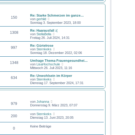
B
s
a
e
t
g
BEITRÄGE
LETZTER BEITRAG
i
e
t
r
Re: Starke Schmerzen im ganze…
r
150
B
N
von
gerhild
a
e
e
Sonntag 3. September 2023, 18:00
g
i
u
t
e
Re: Haarausfall :(
r
1308
s
N
von
StellaBella
a
t
e
Freitag 26. Juli 2024, 14:31
g
e
u
r
e
Re: Gürtelrose
997
B
s
N
von
Sternkeks
e
t
e
Sonntag 18. Dezember 2022, 02:06
i
e
u
t
r
e
Umfrage Thema Frauengesundhei…
r
1348
B
s
N
von
LisaHochschule
a
e
t
e
Mittwoch 26. Juli 2023, 11:16
g
i
e
u
t
r
e
Re: Unwohlsein im Körper
r
634
B
s
N
von
Sternkeks
a
e
t
e
Dienstag 17. September 2024, 17:31
g
i
e
u
t
r
e
r
B
s
BEITRÄGE
LETZTER BEITRAG
a
e
t
g
i
e
N
von
Johanna
979
t
r
e
Donnerstag 9. März 2023, 07:07
r
B
u
a
e
e
N
von
Sternkeks
g
i
200
s
e
Dienstag 13. Juni 2023, 20:05
t
t
u
r
e
e
a
Keine Beiträge
r
0
s
g
B
t
e