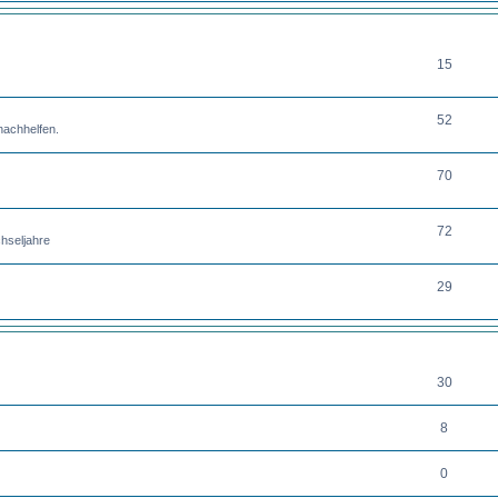
THEMEN
15
52
nachhelfen.
70
72
hseljahre
29
THEMEN
30
8
0