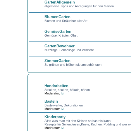
GartenAllgemein
allgemeine Tipps und Anregungen für den Garten
BlumenGarten
Blumen und Sträucher aller Art
GemüseGarten
Gemüse, Kräuter, Obst
GartenBewohner
Nützlinge, Schädlinge und Wildtiere
ZimmerGarten
So grünen und blühen sie am schönsten
BASTELN + HANDARBEITEN
Handarbeiten
Stricken, sticken, häkeln, nähen ...
Moderator:
Ivi
Basteln
Bastelwerke, Dekorationen ...
Moderator:
Ivi
Kinderparty
Alles was man mit den Kleinen so basteln kann;
Rezepte für Seifenblasen,Knete, Kuchen, Pudding und wer we
Moderator:
Ivi