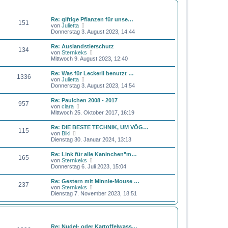
r
B
s
BEITRÄGE
LETZTER BEITRAG
a
e
t
g
i
e
Re: giftige Pflanzen für unse…
151
t
r
N
von
Julietta
r
B
e
Donnerstag 3. August 2023, 14:44
a
e
u
g
i
e
Re: Auslandstierschutz
t
134
s
N
von
Sternkeks
r
t
e
Mittwoch 9. August 2023, 12:40
a
e
u
g
r
e
Re: Was für Leckerli benutzt …
B
1336
s
N
von
Julietta
e
t
e
Donnerstag 3. August 2023, 14:54
i
e
u
t
r
e
r
Re: Paulchen 2008 - 2017
B
957
s
a
N
von
clara
e
t
g
e
Mittwoch 25. Oktober 2017, 16:19
i
e
u
t
r
e
r
Re: DIE BESTE TECHNIK, UM VÖG…
B
115
s
a
N
von
Biki
e
t
g
e
Dienstag 30. Januar 2024, 13:13
i
e
u
t
r
e
r
Re: Link für alle Kaninchen"m…
B
165
s
a
N
von
Sternkeks
e
t
g
e
Donnerstag 6. Juli 2023, 15:04
i
e
u
t
r
e
r
Re: Gestern mit Minnie-Mouse …
B
237
s
a
N
von
Sternkeks
e
t
g
e
Dienstag 7. November 2023, 18:51
i
e
u
t
r
e
r
B
s
a
BEITRÄGE
LETZTER BEITRAG
e
t
g
i
e
Re: Nudel- oder Kartoffelwass…
t