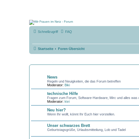
Schnellzugriff
FAQ
Startseite
Foren-Übersicht
ALLGEMEINES
News
Regeln und Neuigkeiten, die das Forum betreffen
Moderator:
Biki
technische Hilfe
Fragen zum Forum, Software-Hardware, Mirc und alles was d
Moderator:
kivi
Neu hier?
Wenn Ihr wollt, könnt Ihr Euch hier vorstellen.
Unser schwarzes Brett
Geburtstagsgrüße, Urlaubsmitteilung, Lob und Tadel