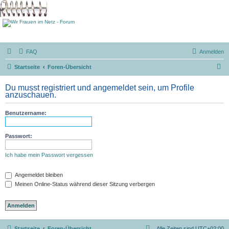
FAQ
Anmelden
S
Startseite
Foren-Übersicht
u
Du musst registriert und angemeldet sein, um Profile
c
anzuschauen.
h
Benutzername:
e
Passwort:
Ich habe mein Passwort vergessen
Angemeldet bleiben
Meinen Online-Status während dieser Sitzung verbergen
Startseite
Foren-Übersicht
Alle Zeiten sind
UTC+02:00