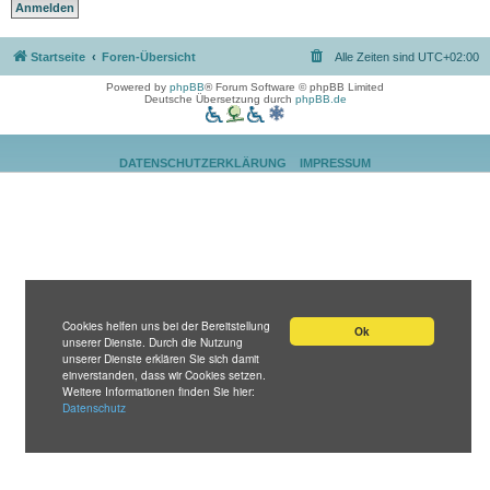
Startseite
Foren-Übersicht
Alle Zeiten sind
UTC+02:00
Powered by
phpBB
® Forum Software © phpBB Limited
Deutsche Übersetzung durch
phpBB.de
DATENSCHUTZERKLÄRUNG
IMPRESSUM
Cookies helfen uns bei der Bereitstellung
Ok
unserer Dienste. Durch die Nutzung
unserer Dienste erklären Sie sich damit
einverstanden, dass wir Cookies setzen.
Weitere Informationen finden Sie hier:
Datenschutz