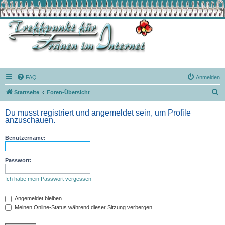
FAQ
Anmelden
S
Startseite
Foren-Übersicht
u
Du musst registriert und angemeldet sein, um Profile
c
anzuschauen.
h
Benutzername:
e
Passwort:
Ich habe mein Passwort vergessen
Angemeldet bleiben
Meinen Online-Status während dieser Sitzung verbergen