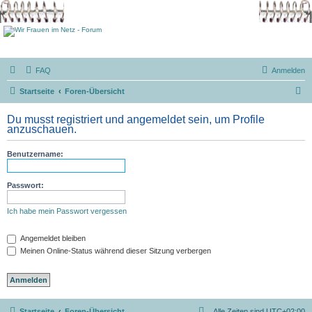
FAQ
Anmelden
S
Startseite
Foren-Übersicht
u
Du musst registriert und angemeldet sein, um Profile
c
anzuschauen.
h
Benutzername:
e
Passwort:
Ich habe mein Passwort vergessen
Angemeldet bleiben
Meinen Online-Status während dieser Sitzung verbergen
Startseite
Foren-Übersicht
Alle Zeiten sind
UTC+02:00