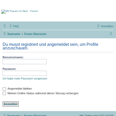
FAQ
Anmelden
S
Startseite
Foren-Übersicht
u
Du musst registriert und angemeldet sein, um Profile
c
anzuschauen.
h
Benutzername:
e
Passwort:
Ich habe mein Passwort vergessen
Angemeldet bleiben
Meinen Online-Status während dieser Sitzung verbergen
Startseite
Foren-Übersicht
Alle Zeiten sind
UTC+02:00