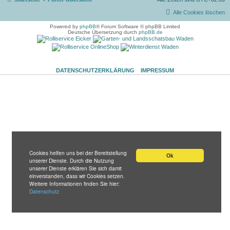
Alle Cookies löschen
Powered by
phpBB
® Forum Software © phpBB Limited
Deutsche Übersetzung durch
phpBB.de
DATENSCHUTZERKLÄRUNG
IMPRESSUM
Cookies helfen uns bei der Bereitstellung
Ok
unserer Dienste. Durch die Nutzung
unserer Dienste erklären Sie sich damit
einverstanden, dass wir Cookies setzen.
Weitere Informationen finden Sie hier:
Datenschutz