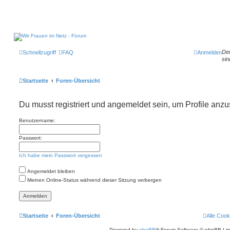
Der
Schnellzugriff
FAQ
Anmelden
sin
Startseite
Foren-Übersicht
Du musst registriert und angemeldet sein, um Profile anz
Benutzername:
Passwort:
Ich habe mein Passwort vergessen
Angemeldet bleiben
Meinen Online-Status während dieser Sitzung verbergen
Startseite
Foren-Übersicht
Alle Cook
Powered by
phpBB
® Forum Software © phpBB Lim