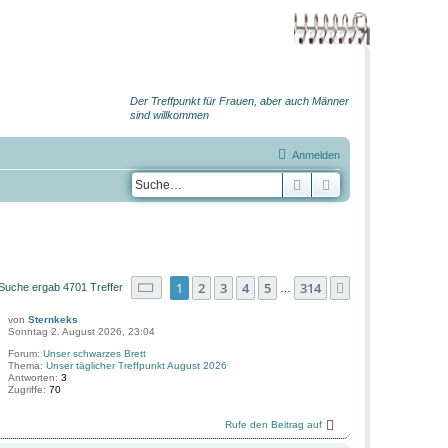
Der Treffpunkt für Frauen, aber auch Männer
sind willkommen
Anmelden
Suche
Erweiterte Suche
Seite
1
von
314
1
2
3
4
5
314
Nächste
Suche ergab 4701 Treffer
…
von
Sternkeks
Sonntag 2. August 2026, 23:04
Forum:
Unser schwarzes Brett
Thema:
Unser täglicher Treffpunkt August 2026
Antworten:
3
Zugriffe:
70
Rufe den Beitrag auf