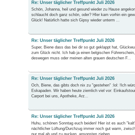
Re: Unser täglicher Treffpunkt Juli 2026
Schön, Johanna, heil und gesund wieder zu Hause angekom
schlaucht doch ganz schön, oder? HIer kam vorhin ein gewal
Glück! Natürlich hatte sich Gipsy wieder unterm ...
Re: Unser täglicher Treffpunkt Juli 2026
Super, Biene dass das bei dir so gut geklappt hat, Glückw
zum Glück nicht. Ich hab ja einen belgischen Führerschein
deswegen muss oder meinen alten grauen deutschen F...
Re: Unser täglicher Treffpunkt Juli 2026
Och, Biene, das gibts doch nix zu "gestehen" :lol: !Ich 
Eskapaden. Wir haben heute ziemlich viel vor: Einkaufstour
Carport bei uns, Apotheke, Arz...
Re: Unser täglicher Treffpunkt Juli 2026
Huhu, schönen Sonntag euch beiden! Hier ist es auch "kalt
nächtlicher Lüftung/Durchzug immer noch gut warm, zwis
nur mal ab und zu gucken, ansonsten ziehen ...