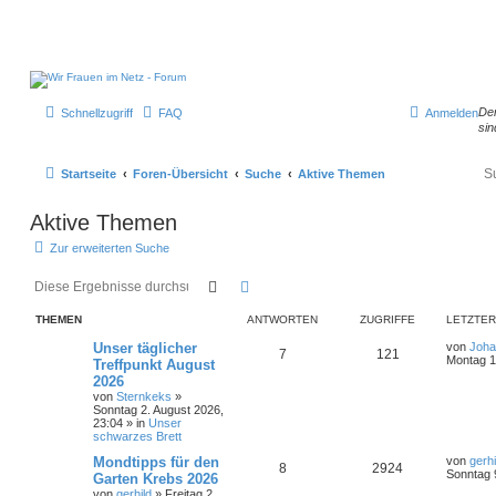
Der
Schnellzugriff
FAQ
Anmelden
sin
Startseite
Foren-Übersicht
Suche
Aktive Themen
Aktive Themen
Zur erweiterten Suche
Suche
Erweiterte Suche
THEMEN
ANTWORTEN
ZUGRIFFE
LETZTER
Unser täglicher
von
Joha
7
121
Montag 1
Treffpunkt August
2026
von
Sternkeks
»
Sonntag 2. August 2026,
23:04
» in
Unser
schwarzes Brett
Mondtipps für den
von
gerhi
8
2924
Sonntag 
Garten Krebs 2026
von
gerhild
»
Freitag 2.