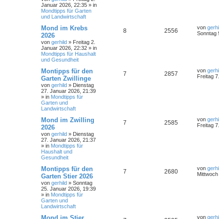
Januar 2026, 22:35
» in
Mondtipps für Garten
und Landwirtschaft
Mond im Krebs
von
gerhi
8
2556
Sonntag 
2026
von
gerhild
»
Freitag 2.
Januar 2026, 22:32
» in
Mondtipps für Haushalt
und Gesundheit
Montipps für den
von
gerhi
7
2857
Freitag 7
Garten Zwillinge
von
gerhild
»
Dienstag
27. Januar 2026, 21:39
» in
Mondtipps für
Garten und
Landwirtschaft
Mond im Zwilling
von
gerhi
7
2585
Freitag 7
2026
von
gerhild
»
Dienstag
27. Januar 2026, 21:37
» in
Mondtipps für
Haushalt und
Gesundheit
Montipps für den
von
gerhi
7
2680
Mittwoch
Garten Stier 2026
von
gerhild
»
Sonntag
25. Januar 2026, 19:39
» in
Mondtipps für
Garten und
Landwirtschaft
Mond im Stier
von
gerhi