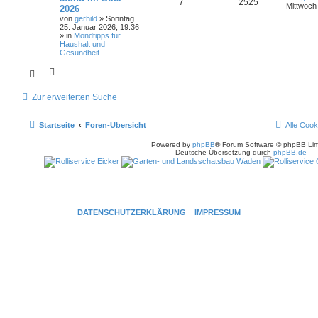
7
2525
Mittwoch
2026
von
gerhild
»
Sonntag
25. Januar 2026, 19:36
» in
Mondtipps für
Haushalt und
Gesundheit
Zur erweiterten Suche
Startseite
Foren-Übersicht
Alle Cook
Powered by
phpBB
® Forum Software © phpBB Lim
Deutsche Übersetzung durch
phpBB.de
DATENSCHUTZERKLÄRUNG
IMPRESSUM