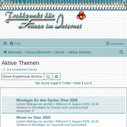
FAQ
Anmelden
S
Startseite
Foren-Übersicht
Suche
Aktive Themen
u
Aktive Themen
c
Zur erweiterten Suche
h
Suche
Erweiterte Suche
e
Die Suche ergab 8 Treffer • Seite
1
von
1
Themen
Montipps für den Garten Stier 2026
Letzter Beitrag von
gerhild
«
Mittwoch 5. August 2026, 10:44
Verfasst in
Mondtipps für Garten und Landwirtschaft
Antworten:
7
Mond im Stier 2026
Letzter Beitrag von
gerhild
«
Mittwoch 5. August 2026, 10:42
Verfasst in
Mondtipps für Haushalt und Gesundheit