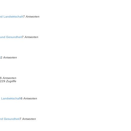
nd Landwirtschaft
7
Antworten
 und Gesundheit
7
Antworten
t
2
Antworten
36
Antworten
1229
Zugriffe
 Landwirtschaft
6
Antworten
und Gesundheit
7
Antworten