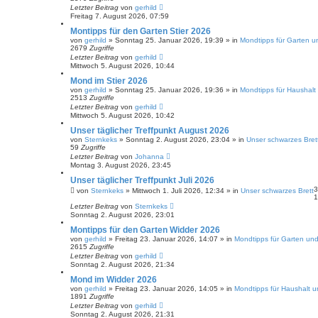
Letzter Beitrag
von
gerhild
Freitag 7. August 2026, 07:59
Montipps für den Garten Stier 2026
von
gerhild
»
Sonntag 25. Januar 2026, 19:39
» in
Mondtipps für Garten u
2679
Zugriffe
Letzter Beitrag
von
gerhild
Mittwoch 5. August 2026, 10:44
Mond im Stier 2026
von
gerhild
»
Sonntag 25. Januar 2026, 19:36
» in
Mondtipps für Haushalt
2513
Zugriffe
Letzter Beitrag
von
gerhild
Mittwoch 5. August 2026, 10:42
Unser täglicher Treffpunkt August 2026
von
Sternkeks
»
Sonntag 2. August 2026, 23:04
» in
Unser schwarzes Bret
59
Zugriffe
Letzter Beitrag
von
Johanna
Montag 3. August 2026, 23:45
Unser täglicher Treffpunkt Juli 2026
von
Sternkeks
»
Mittwoch 1. Juli 2026, 12:34
» in
Unser schwarzes Brett
Letzter Beitrag
von
Sternkeks
Sonntag 2. August 2026, 23:01
Montipps für den Garten Widder 2026
von
gerhild
»
Freitag 23. Januar 2026, 14:07
» in
Mondtipps für Garten und
2615
Zugriffe
Letzter Beitrag
von
gerhild
Sonntag 2. August 2026, 21:34
Mond im Widder 2026
von
gerhild
»
Freitag 23. Januar 2026, 14:05
» in
Mondtipps für Haushalt 
1891
Zugriffe
Letzter Beitrag
von
gerhild
Sonntag 2. August 2026, 21:31