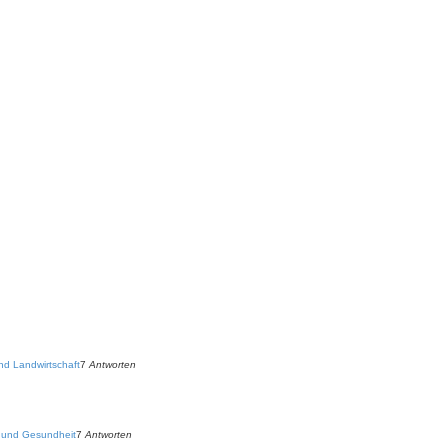
nd Landwirtschaft
7
Antworten
t und Gesundheit
7
Antworten