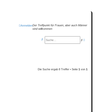
Der Treffpunkt für Frauen, aber auch Männer
Anmelden
sind willkommen
S
S
E
u
u
r
c
c
w
h
h
e
e
e
i
Die Suche ergab 8 Treffer • Seite
1
von
1
t
e
r
t
e
S
u
c