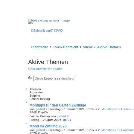
Schnellzugriff
FAQ
Startseite
Foren-Übersicht
Suche
Aktive Themen
Aktive Themen
Zur erweiterten Suche
S
E
u
r
c
w
h
e
Themen
e
i
Antworten
t
Zugriffe
e
Letzter Beitrag
r
Montipps für den Garten Zwillinge
t
von
gerhild
»
Dienstag 27. Januar 2026, 21:39
» in
Mondtipps für Garten u
e
2848
Zugriffe
S
Letzter Beitrag
von
gerhild
u
Freitag 7. August 2026, 08:01
c
h
Mond im Zwilling 2026
e
von
gerhild
»
Dienstag 27. Januar 2026, 21:37
» in
Mondtipps für Haushal
2579
Zugriffe