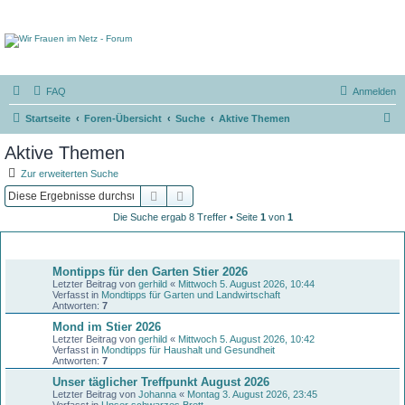
FAQ
Anmelden
S
Startseite
Foren-Übersicht
Suche
Aktive Themen
u
Aktive Themen
c
Zur erweiterten Suche
h
Suche
Erweiterte Suche
e
Die Suche ergab 8 Treffer • Seite
1
von
1
Themen
Montipps für den Garten Stier 2026
Letzter Beitrag von
gerhild
«
Mittwoch 5. August 2026, 10:44
Verfasst in
Mondtipps für Garten und Landwirtschaft
Antworten:
7
Mond im Stier 2026
Letzter Beitrag von
gerhild
«
Mittwoch 5. August 2026, 10:42
Verfasst in
Mondtipps für Haushalt und Gesundheit
Antworten:
7
Unser täglicher Treffpunkt August 2026
Letzter Beitrag von
Johanna
«
Montag 3. August 2026, 23:45
Verfasst in
Unser schwarzes Brett