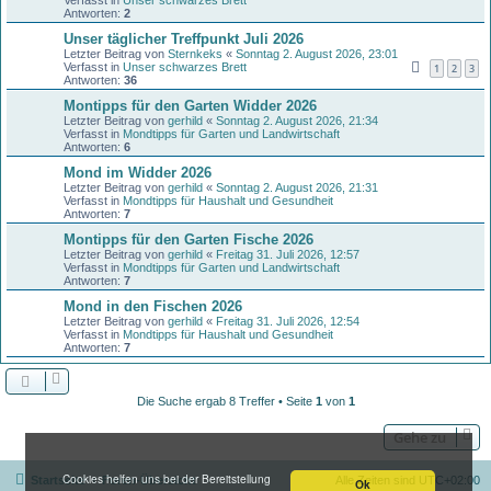
Antworten:
2
Unser täglicher Treffpunkt Juli 2026
Letzter Beitrag von
Sternkeks
«
Sonntag 2. August 2026, 23:01
Verfasst in
Unser schwarzes Brett
1
2
3
Antworten:
36
Montipps für den Garten Widder 2026
Letzter Beitrag von
gerhild
«
Sonntag 2. August 2026, 21:34
Verfasst in
Mondtipps für Garten und Landwirtschaft
Antworten:
6
Mond im Widder 2026
Letzter Beitrag von
gerhild
«
Sonntag 2. August 2026, 21:31
Verfasst in
Mondtipps für Haushalt und Gesundheit
Antworten:
7
Montipps für den Garten Fische 2026
Letzter Beitrag von
gerhild
«
Freitag 31. Juli 2026, 12:57
Verfasst in
Mondtipps für Garten und Landwirtschaft
Antworten:
7
Mond in den Fischen 2026
Letzter Beitrag von
gerhild
«
Freitag 31. Juli 2026, 12:54
Verfasst in
Mondtipps für Haushalt und Gesundheit
Antworten:
7
Die Suche ergab 8 Treffer • Seite
1
von
1
Gehe zu
Cookies helfen uns bei der Bereitstellung
Startseite
Foren-Übersicht
Alle Zeiten sind
UTC+02:00
Ok