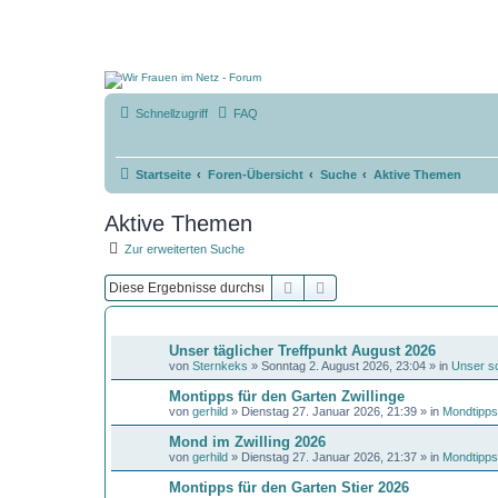
Schnellzugriff
FAQ
Startseite
Foren-Übersicht
Suche
Aktive Themen
Aktive Themen
Zur erweiterten Suche
Suche
Erweiterte Suche
THEMEN
Unser täglicher Treffpunkt August 2026
von
Sternkeks
»
Sonntag 2. August 2026, 23:04
» in
Unser s
Montipps für den Garten Zwillinge
von
gerhild
»
Dienstag 27. Januar 2026, 21:39
» in
Mondtipps
Mond im Zwilling 2026
von
gerhild
»
Dienstag 27. Januar 2026, 21:37
» in
Mondtipps
Montipps für den Garten Stier 2026