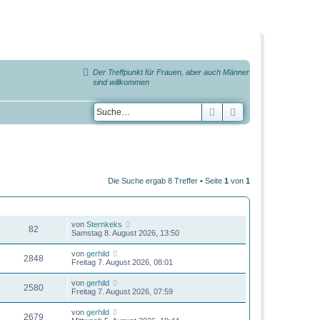
Der Treffpunkt für Frauen, aber auch Männer
sind willkommen
Suche
Erweiterte Suche
Die Suche ergab 8 Treffer • Seite
1
von
1
ZUGRIFFE
LETZTER BEITRAG
von
Sternkeks
82
Samstag 8. August 2026, 13:50
von
gerhild
2848
Freitag 7. August 2026, 08:01
von
gerhild
2580
Freitag 7. August 2026, 07:59
von
gerhild
2679