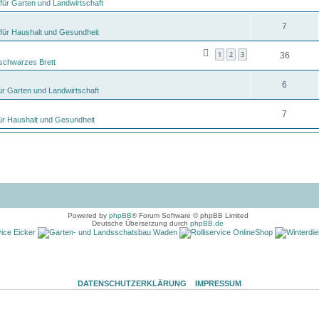
für Garten und Landwirtschaft
7
für Haushalt und Gesundheit
1
2
3
36
schwarzes Brett
6
ür Garten und Landwirtschaft
7
ür Haushalt und Gesundheit
Powered by
phpBB
® Forum Software © phpBB Limited
Deutsche Übersetzung durch
phpBB.de
DATENSCHUTZERKLÄRUNG
IMPRESSUM