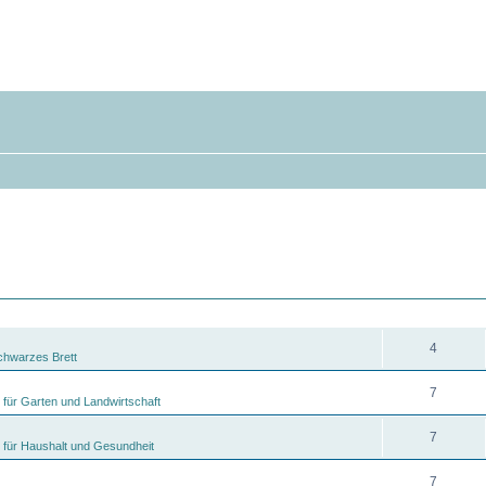
ANTWORTEN
4
chwarzes Brett
7
 für Garten und Landwirtschaft
7
 für Haushalt und Gesundheit
7