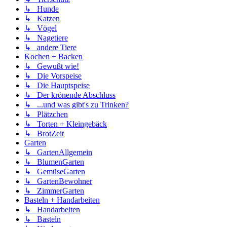
↳ Hunde
↳ Katzen
↳ Vögel
↳ Nagetiere
↳ andere Tiere
Kochen + Backen
↳ Gewußt wie!
↳ Die Vorspeise
↳ Die Hauptspeise
↳ Der krönende Abschluss
↳ ...und was gibt's zu Trinken?
↳ Plätzchen
↳ Torten + Kleingebäck
↳ BrotZeit
Garten
↳ GartenAllgemein
↳ BlumenGarten
↳ GemüseGarten
↳ GartenBewohner
↳ ZimmerGarten
Basteln + Handarbeiten
↳ Handarbeiten
↳ Basteln