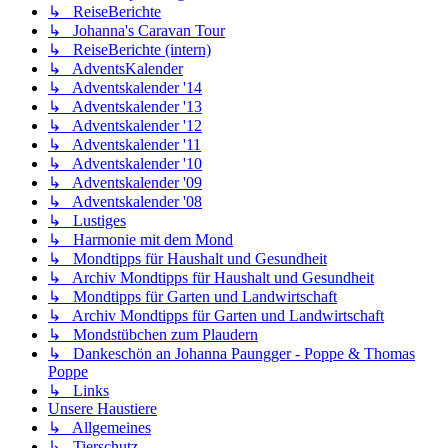
↳ ReiseBerichte
↳ Johanna's Caravan Tour
↳ ReiseBerichte (intern)
↳ AdventsKalender
↳ Adventskalender '14
↳ Adventskalender '13
↳ Adventskalender '12
↳ Adventskalender '11
↳ Adventskalender '10
↳ Adventskalender '09
↳ Adventskalender '08
↳ Lustiges
↳ Harmonie mit dem Mond
↳ Mondtipps für Haushalt und Gesundheit
↳ Archiv Mondtipps für Haushalt und Gesundheit
↳ Mondtipps für Garten und Landwirtschaft
↳ Archiv Mondtipps für Garten und Landwirtschaft
↳ Mondstübchen zum Plaudern
↳ Dankeschön an Johanna Paungger - Poppe & Thomas
Poppe
↳ Links
Unsere Haustiere
↳ Allgemeines
↳ Tierschutz