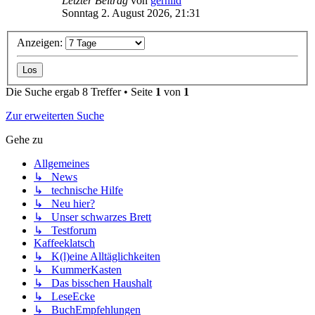
Letzter Beitrag
von
gerhild
Sonntag 2. August 2026, 21:31
Anzeigen:
Die Suche ergab 8 Treffer • Seite
1
von
1
Zur erweiterten Suche
Gehe zu
Allgemeines
↳ News
↳ technische Hilfe
↳ Neu hier?
↳ Unser schwarzes Brett
↳ Testforum
Kaffeeklatsch
↳ K(l)eine Alltäglichkeiten
↳ KummerKasten
↳ Das bisschen Haushalt
↳ LeseEcke
↳ BuchEmpfehlungen