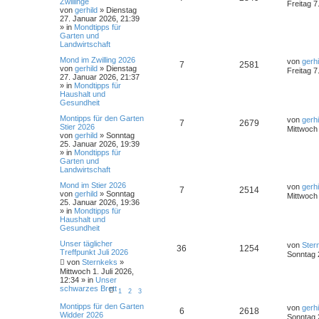
Zwillinge
Freitag 7
e
von
gerhild
»
Dienstag
27. Januar 2026, 21:39
» in
Mondtipps für
Garten und
Landwirtschaft
Mond im Zwilling 2026
von
gerhi
7
2581
von
gerhild
»
Dienstag
Freitag 7
27. Januar 2026, 21:37
» in
Mondtipps für
Haushalt und
Gesundheit
Montipps für den Garten
von
gerhi
7
2679
Stier 2026
Mittwoch
von
gerhild
»
Sonntag
25. Januar 2026, 19:39
» in
Mondtipps für
Garten und
Landwirtschaft
Mond im Stier 2026
von
gerhi
7
2514
von
gerhild
»
Sonntag
Mittwoch
25. Januar 2026, 19:36
» in
Mondtipps für
Haushalt und
Gesundheit
Unser täglicher
von
Ster
36
1254
Treffpunkt Juli 2026
Sonntag 
von
Sternkeks
»
Mittwoch 1. Juli 2026,
12:34
» in
Unser
schwarzes Brett
1
2
3
Montipps für den Garten
von
gerhi
6
2618
Widder 2026
Sonntag 