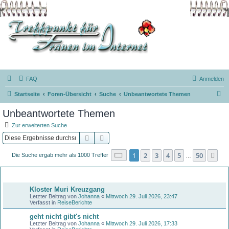
FAQ
Anmelden
S
Startseite
Foren-Übersicht
Suche
Unbeantwortete Themen
u
Unbeantwortete Themen
c
Zur erweiterten Suche
h
Suche
Erweiterte Suche
e
Seite
1
von
50
1
2
3
4
5
50
Nä
Die Suche ergab mehr als 1000 Treffer
…
Themen
Kloster Muri Kreuzgang
Letzter Beitrag von
Johanna
«
Mittwoch 29. Juli 2026, 23:47
Verfasst in
ReiseBerichte
geht nicht gibt's nicht
Letzter Beitrag von
Johanna
«
Mittwoch 29. Juli 2026, 17:33