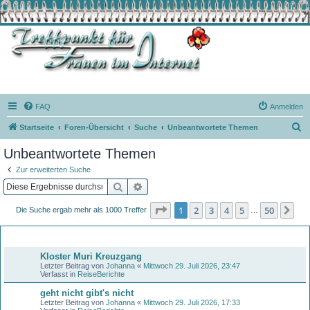
FAQ
Anmelden
S
Startseite
Foren-Übersicht
Suche
Unbeantwortete Themen
u
Unbeantwortete Themen
c
Zur erweiterten Suche
h
Suche
Erweiterte Suche
e
Seite
1
von
50
1
2
3
4
5
50
Nä
Die Suche ergab mehr als 1000 Treffer
…
Themen
Kloster Muri Kreuzgang
Letzter Beitrag von
Johanna
«
Mittwoch 29. Juli 2026, 23:47
Verfasst in
ReiseBerichte
geht nicht gibt's nicht
Letzter Beitrag von
Johanna
«
Mittwoch 29. Juli 2026, 17:33