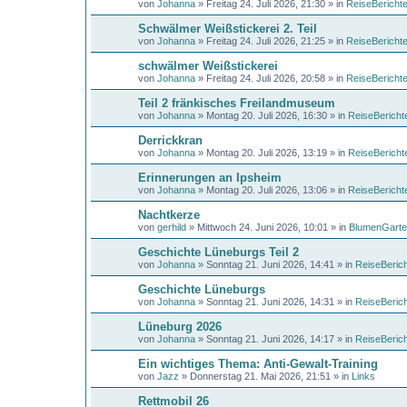
von
Johanna
»
Freitag 24. Juli 2026, 21:30
» in
ReiseBericht
Schwälmer Weißstickerei 2. Teil
von
Johanna
»
Freitag 24. Juli 2026, 21:25
» in
ReiseBericht
schwälmer Weißstickerei
von
Johanna
»
Freitag 24. Juli 2026, 20:58
» in
ReiseBericht
Teil 2 fränkisches Freilandmuseum
von
Johanna
»
Montag 20. Juli 2026, 16:30
» in
ReiseBericht
Derrickkran
von
Johanna
»
Montag 20. Juli 2026, 13:19
» in
ReiseBericht
Erinnerungen an Ipsheim
von
Johanna
»
Montag 20. Juli 2026, 13:06
» in
ReiseBericht
Nachtkerze
von
gerhild
»
Mittwoch 24. Juni 2026, 10:01
» in
BlumenGarte
Geschichte Lüneburgs Teil 2
von
Johanna
»
Sonntag 21. Juni 2026, 14:41
» in
ReiseBeric
Geschichte Lüneburgs
von
Johanna
»
Sonntag 21. Juni 2026, 14:31
» in
ReiseBeric
Lüneburg 2026
von
Johanna
»
Sonntag 21. Juni 2026, 14:17
» in
ReiseBeric
Ein wichtiges Thema: Anti-Gewalt-Training
von
Jazz
»
Donnerstag 21. Mai 2026, 21:51
» in
Links
Rettmobil 26