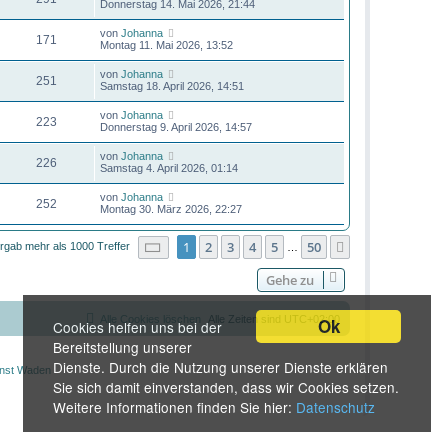
Donnerstag 14. Mai 2026, 21:44
von
Johanna
171
Montag 11. Mai 2026, 13:52
von
Johanna
251
Samstag 18. April 2026, 14:51
von
Johanna
223
Donnerstag 9. April 2026, 14:57
von
Johanna
226
Samstag 4. April 2026, 01:14
von
Johanna
252
Montag 30. März 2026, 22:27
Seite
1
von
50
1
2
3
4
5
50
Nächste
rgab mehr als 1000 Treffer
…
Gehe zu
Alle Cookies löschen
Alle Zeiten sind
UTC+02:00
Ok
Cookies helfen uns bei der
Bereitstellung unserer
Dienste. Durch die Nutzung unserer Dienste erklären
Sie sich damit einverstanden, dass wir Cookies setzen.
Weitere Informationen finden Sie hier:
Datenschutz