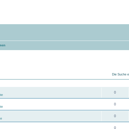
men
Die Suche e
ANTWORTEN
0
te
0
te
0
te
0