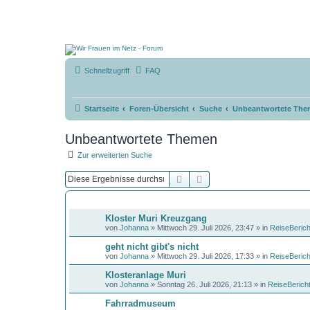
Schnellzugriff
FAQ
Startseite
Foren-Übersicht
Suche
Unbeantwortete The
Unbeantwortete Themen
Zur erweiterten Suche
Suche
Erweiterte Suche
THEMEN
Kloster Muri Kreuzgang
von
Johanna
»
Mittwoch 29. Juli 2026, 23:47
» in
ReiseBerich
geht nicht gibt's nicht
von
Johanna
»
Mittwoch 29. Juli 2026, 17:33
» in
ReiseBerich
Klosteranlage Muri
von
Johanna
»
Sonntag 26. Juli 2026, 21:13
» in
ReiseBerich
Fahrradmuseum