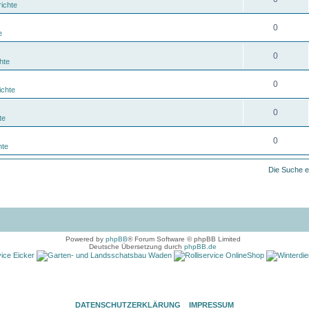
ichte
0
e
0
hte
0
ichte
0
te
0
hte
Die Suche e
Powered by
phpBB
® Forum Software © phpBB Limited
Deutsche Übersetzung durch
phpBB.de
DATENSCHUTZERKLÄRUNG
IMPRESSUM