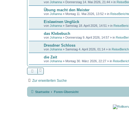
von
Johanna
»
Donnerstag 14. Mai 2026, 21:44
» in
ReiseBer
Übung macht den Meister
von
Johanna
»
Montag 11. Mai 2026, 13:52
» in
ReiseBericht
Eislawinen Unglück
von
Johanna
»
Samstag 18. April 2026, 14:51
» in
ReiseBeric
das Klebebuch
von
Johanna
»
Donnerstag 9. April 2026, 14:57
» in
ReiseBer
Dresdner Schloss
von
Johanna
»
Samstag 4. April 2026, 01:14
» in
ReiseBerich
die Zeit
von
Johanna
»
Montag 30. März 2026, 22:27
» in
ReiseBeric
Zur erweiterten Suche
Startseite
Foren-Übersicht