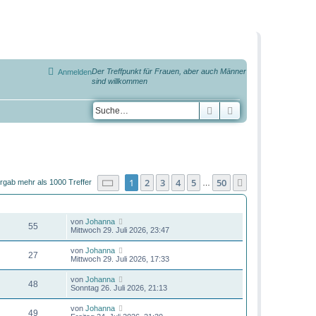
Der Treffpunkt für Frauen, aber auch Männer
Anmelden
sind willkommen
Suche
Erweiterte Suche
Seite
1
von
50
1
2
3
4
5
50
Nächste
rgab mehr als 1000 Treffer
…
ZUGRIFFE
LETZTER BEITRAG
von
Johanna
55
Mittwoch 29. Juli 2026, 23:47
von
Johanna
27
Mittwoch 29. Juli 2026, 17:33
von
Johanna
48
Sonntag 26. Juli 2026, 21:13
von
Johanna
49