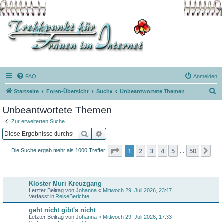
FAQ
Anmelden
S
Startseite
Foren-Übersicht
Suche
Unbeantwortete Themen
u
Unbeantwortete Themen
c
Zur erweiterten Suche
h
Suche
Erweiterte Suche
e
Seite
1
von
50
1
2
3
4
5
50
Nä
Die Suche ergab mehr als 1000 Treffer
…
Themen
Kloster Muri Kreuzgang
Letzter Beitrag von
Johanna
«
Mittwoch 29. Juli 2026, 23:47
Verfasst in
ReiseBerichte
geht nicht gibt's nicht
Letzter Beitrag von
Johanna
«
Mittwoch 29. Juli 2026, 17:33