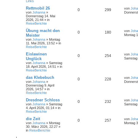
Links
Rettmobil 26
von
Joha
0
299
von
Johanna
»
Donnerst
Donnerstag 14. Mai
2026, 21:44
» in
ReiseBerichte
Übung macht den
von
Joha
0
180
Meister
Montag 1
von
Johanna
»
Montag
11. Mai 2026, 13:52
» in
ReiseBerichte
Eislawinen
von
Joha
0
254
Unglück
Samstag 1
von
Johanna
»
Samstag
18. April 2026, 14:51
» in
ReiseBerichte
das Klebebuch
von
Joha
0
228
von
Johanna
»
Donnersta
Donnerstag 9. April
2026, 14:57
» in
ReiseBerichte
Dresdner Schloss
von
Joha
0
232
von
Johanna
»
Samstag
Samstag 4
4. April 2026, 01:14
» in
ReiseBerichte
die Zeit
von
Joha
0
257
von
Johanna
»
Montag
Montag 3
30. März 2026, 22:27
»
in
ReiseBerichte