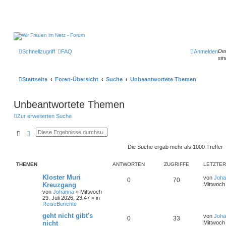
Der
Schnellzugriff
FAQ
Anmelden
sin
Startseite
Foren-Übersicht
Suche
Unbeantwortete Themen
Unbeantwortete Themen
Zur erweiterten Suche
Suche
Erweiterte Suche
Die Suche ergab mehr als 1000 Treffer
THEMEN
ANTWORTEN
ZUGRIFFE
LETZTER
Kloster Muri
von
Joha
0
70
Kreuzgang
Mittwoch 
von
Johanna
»
Mittwoch
29. Juli 2026, 23:47
» in
ReiseBerichte
geht nicht gibt's
von
Joha
0
33
nicht
Mittwoch 