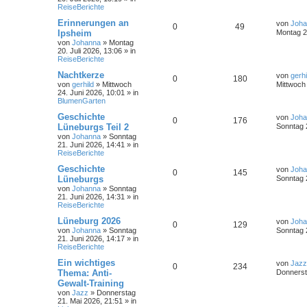
ReiseBerichte
Erinnerungen an
von
Joha
0
49
Ipsheim
Montag 20
von
Johanna
»
Montag
20. Juli 2026, 13:06
» in
ReiseBerichte
Nachtkerze
von
gerhi
0
180
von
gerhild
»
Mittwoch
Mittwoch 
24. Juni 2026, 10:01
» in
BlumenGarten
Geschichte
von
Joha
0
176
Lüneburgs Teil 2
Sonntag 
von
Johanna
»
Sonntag
21. Juni 2026, 14:41
» in
ReiseBerichte
Geschichte
von
Joha
0
145
Lüneburgs
Sonntag 
von
Johanna
»
Sonntag
21. Juni 2026, 14:31
» in
ReiseBerichte
Lüneburg 2026
von
Joha
0
129
von
Johanna
»
Sonntag
Sonntag 
21. Juni 2026, 14:17
» in
ReiseBerichte
Ein wichtiges
von
Jazz
0
234
Thema: Anti-
Donnerst
Gewalt-Training
von
Jazz
»
Donnerstag
21. Mai 2026, 21:51
» in