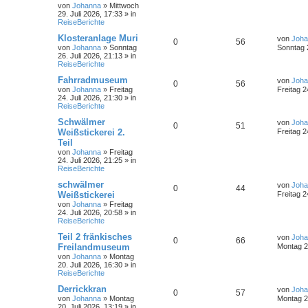
von
Johanna
»
Mittwoch
29. Juli 2026, 17:33
» in
ReiseBerichte
Klosteranlage Muri
von
Joha
0
56
von
Johanna
»
Sonntag
Sonntag 2
26. Juli 2026, 21:13
» in
ReiseBerichte
Fahrradmuseum
von
Joha
0
56
von
Johanna
»
Freitag
Freitag 2
24. Juli 2026, 21:30
» in
ReiseBerichte
Schwälmer
von
Joha
0
51
Weißstickerei 2.
Freitag 2
Teil
von
Johanna
»
Freitag
24. Juli 2026, 21:25
» in
ReiseBerichte
schwälmer
von
Joha
0
44
Weißstickerei
Freitag 2
von
Johanna
»
Freitag
24. Juli 2026, 20:58
» in
ReiseBerichte
Teil 2 fränkisches
von
Joha
0
66
Freilandmuseum
Montag 20
von
Johanna
»
Montag
20. Juli 2026, 16:30
» in
ReiseBerichte
Derrickkran
von
Joha
0
57
von
Johanna
»
Montag
Montag 20
20. Juli 2026, 13:19
» in