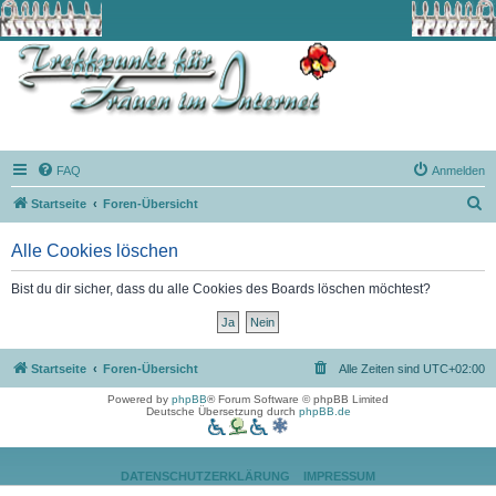
FAQ
Anmelden
S
Startseite
Foren-Übersicht
u
Alle Cookies löschen
c
h
Bist du dir sicher, dass du alle Cookies des Boards löschen möchtest?
e
Startseite
Foren-Übersicht
Alle Zeiten sind
UTC+02:00
Powered by
phpBB
® Forum Software © phpBB Limited
Deutsche Übersetzung durch
phpBB.de
DATENSCHUTZERKLÄRUNG
IMPRESSUM