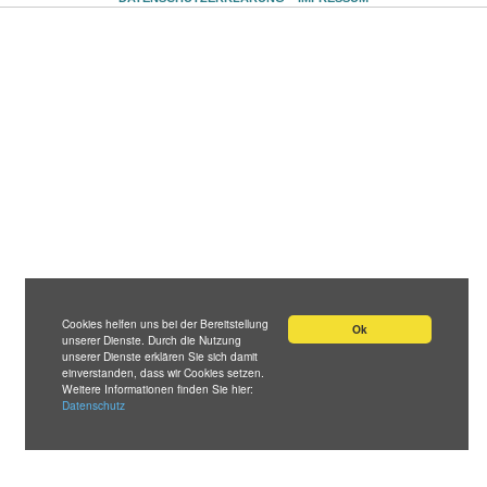
Cookies helfen uns bei der Bereitstellung
Ok
unserer Dienste. Durch die Nutzung
unserer Dienste erklären Sie sich damit
einverstanden, dass wir Cookies setzen.
Weitere Informationen finden Sie hier:
Datenschutz