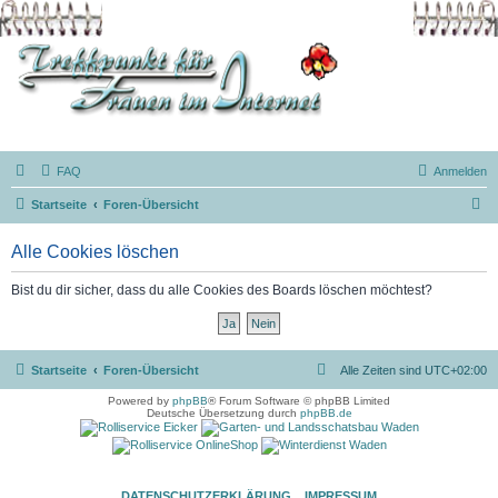
FAQ
Anmelden
S
Startseite
Foren-Übersicht
u
Alle Cookies löschen
c
h
Bist du dir sicher, dass du alle Cookies des Boards löschen möchtest?
e
Startseite
Foren-Übersicht
Alle Zeiten sind
UTC+02:00
Powered by
phpBB
® Forum Software © phpBB Limited
Deutsche Übersetzung durch
phpBB.de
DATENSCHUTZERKLÄRUNG
IMPRESSUM