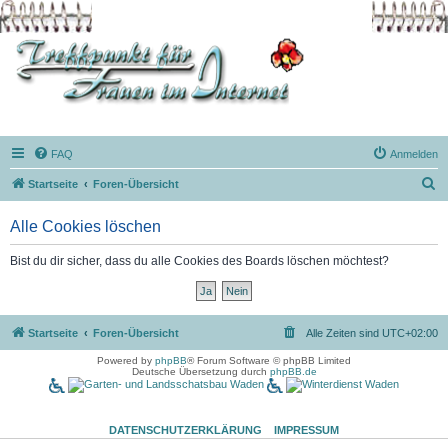
FAQ
Anmelden
S
Startseite
Foren-Übersicht
u
Alle Cookies löschen
c
h
Bist du dir sicher, dass du alle Cookies des Boards löschen möchtest?
e
Startseite
Foren-Übersicht
Alle Zeiten sind
UTC+02:00
Powered by
phpBB
® Forum Software © phpBB Limited
Deutsche Übersetzung durch
phpBB.de
DATENSCHUTZERKLÄRUNG
IMPRESSUM