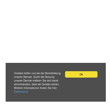
Cookies helfen uns bei der Bereitstellung
Ok
unserer Dienste. Durch die Nutzung
unserer Dienste erklären Sie sich damit
einverstanden, dass wir Cookies setzen.
Weitere Informationen finden Sie hier:
Datenschutz