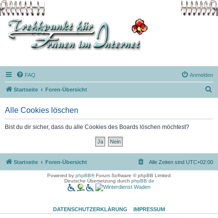
FAQ
Anmelden
S
Startseite
Foren-Übersicht
u
Alle Cookies löschen
c
h
Bist du dir sicher, dass du alle Cookies des Boards löschen möchtest?
e
Startseite
Foren-Übersicht
Alle Zeiten sind
UTC+02:00
Powered by
phpBB
® Forum Software © phpBB Limited
Deutsche Übersetzung durch
phpBB.de
DATENSCHUTZERKLÄRUNG
IMPRESSUM