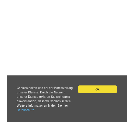
Cookies helfen uns bei der Bereitstellung
Ok
unserer Dienste. Durch die Nutzung
unserer Dienste erklären Sie sich damit
einverstanden, dass wir Cookies setzen.
Weitere Informationen finden Sie hier:
Datenschutz