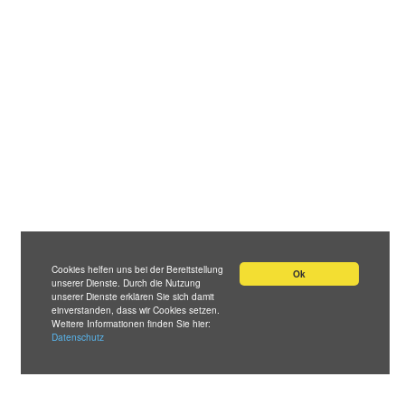
Cookies helfen uns bei der Bereitstellung
Ok
unserer Dienste. Durch die Nutzung
unserer Dienste erklären Sie sich damit
einverstanden, dass wir Cookies setzen.
Weitere Informationen finden Sie hier:
Datenschutz