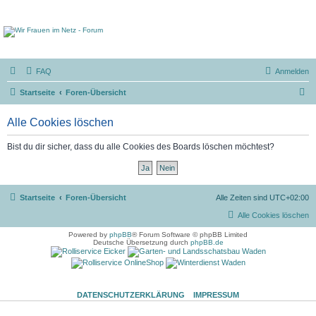
FAQ
Anmelden
S
Startseite
Foren-Übersicht
u
Alle Cookies löschen
c
h
Bist du dir sicher, dass du alle Cookies des Boards löschen möchtest?
e
Startseite
Foren-Übersicht
Alle Zeiten sind
UTC+02:00
Alle Cookies löschen
Powered by
phpBB
® Forum Software © phpBB Limited
Deutsche Übersetzung durch
phpBB.de
DATENSCHUTZERKLÄRUNG
IMPRESSUM