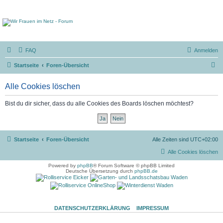
FAQ
Anmelden
S
Startseite
Foren-Übersicht
u
Alle Cookies löschen
c
h
Bist du dir sicher, dass du alle Cookies des Boards löschen möchtest?
e
Startseite
Foren-Übersicht
Alle Zeiten sind
UTC+02:00
Alle Cookies löschen
Powered by
phpBB
® Forum Software © phpBB Limited
Deutsche Übersetzung durch
phpBB.de
DATENSCHUTZERKLÄRUNG
IMPRESSUM