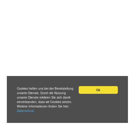
Cookies helfen uns bei der Bereitstellung
Ok
unserer Dienste. Durch die Nutzung
unserer Dienste erklären Sie sich damit
einverstanden, dass wir Cookies setzen.
Weitere Informationen finden Sie hier:
Datenschutz