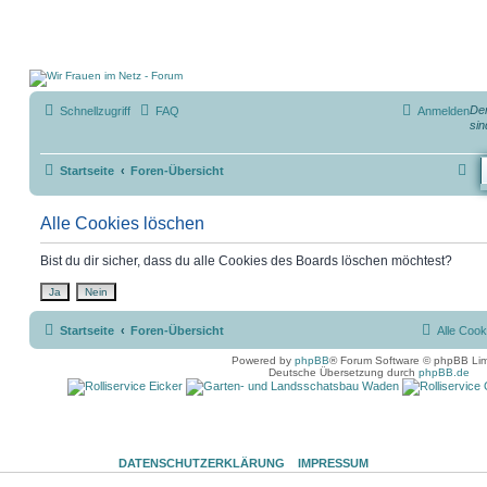
Der
Schnellzugriff
FAQ
Anmelden
sin
S
Startseite
Foren-Übersicht
u
Alle Cookies löschen
c
h
Bist du dir sicher, dass du alle Cookies des Boards löschen möchtest?
e
Startseite
Foren-Übersicht
Alle Cook
Powered by
phpBB
® Forum Software © phpBB Lim
Deutsche Übersetzung durch
phpBB.de
DATENSCHUTZERKLÄRUNG
IMPRESSUM