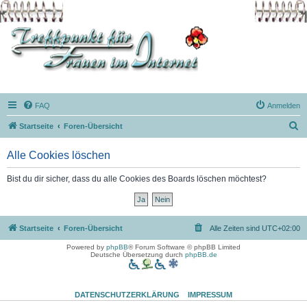
FAQ
Anmelden
S
Startseite
Foren-Übersicht
u
Alle Cookies löschen
c
h
Bist du dir sicher, dass du alle Cookies des Boards löschen möchtest?
e
Startseite
Foren-Übersicht
Alle Zeiten sind
UTC+02:00
Powered by
phpBB
® Forum Software © phpBB Limited
Deutsche Übersetzung durch
phpBB.de
DATENSCHUTZERKLÄRUNG
IMPRESSUM