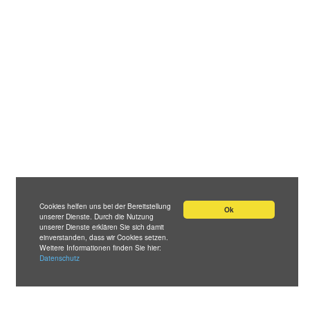
Cookies helfen uns bei der Bereitstellung
Ok
unserer Dienste. Durch die Nutzung
unserer Dienste erklären Sie sich damit
einverstanden, dass wir Cookies setzen.
Weitere Informationen finden Sie hier:
Datenschutz