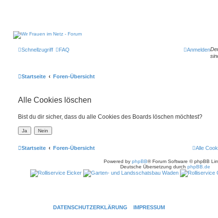
Der
Schnellzugriff
FAQ
Anmelden
sin
Startseite
Foren-Übersicht
Alle Cookies löschen
Bist du dir sicher, dass du alle Cookies des Boards löschen möchtest?
Startseite
Foren-Übersicht
Alle Cook
Powered by
phpBB
® Forum Software © phpBB Lim
Deutsche Übersetzung durch
phpBB.de
DATENSCHUTZERKLÄRUNG
IMPRESSUM