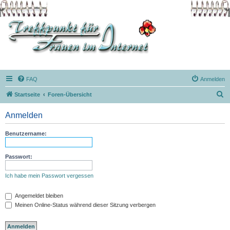
FAQ
Anmelden
S
Startseite
Foren-Übersicht
u
Anmelden
c
h
Benutzername:
e
Passwort:
Ich habe mein Passwort vergessen
Angemeldet bleiben
Meinen Online-Status während dieser Sitzung verbergen