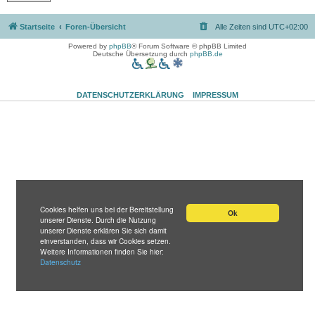
Startseite
Foren-Übersicht
Alle Zeiten sind
UTC+02:00
Powered by
phpBB
® Forum Software © phpBB Limited
Deutsche Übersetzung durch
phpBB.de
DATENSCHUTZERKLÄRUNG
IMPRESSUM
Cookies helfen uns bei der Bereitstellung
Ok
unserer Dienste. Durch die Nutzung
unserer Dienste erklären Sie sich damit
einverstanden, dass wir Cookies setzen.
Weitere Informationen finden Sie hier:
Datenschutz