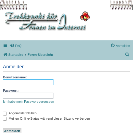
FAQ
Anmelden
S
Startseite
Foren-Übersicht
u
Anmelden
c
h
Benutzername:
e
Passwort:
Ich habe mein Passwort vergessen
Angemeldet bleiben
Meinen Online-Status während dieser Sitzung verbergen