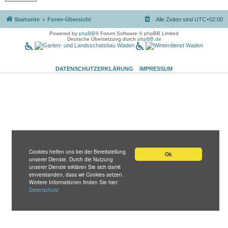
Startseite
Foren-Übersicht
Alle Zeiten sind
UTC+02:00
Powered by
phpBB
® Forum Software © phpBB Limited
Deutsche Übersetzung durch
phpBB.de
DATENSCHUTZERKLÄRUNG
IMPRESSUM
Cookies helfen uns bei der Bereitstellung
Ok
unserer Dienste. Durch die Nutzung
unserer Dienste erklären Sie sich damit
einverstanden, dass wir Cookies setzen.
Weitere Informationen finden Sie hier:
Datenschutz