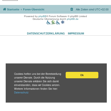
Startseite
Foren-Übersicht
Alle Zeiten sind
UTC+02:00
Powered by
phpBB
® Forum Software © phpBB Limited
Deutsche Übersetzung durch
phpBB.de
DATENSCHUTZERKLÄRUNG
IMPRESSUM
Cookies helfen uns bei der Bereitstellung
Ok
unserer Dienste. Durch die Nutzung
unserer Dienste erklären Sie sich damit
einverstanden, dass wir Cookies setzen.
Weitere Informationen finden Sie hier:
Datenschutz