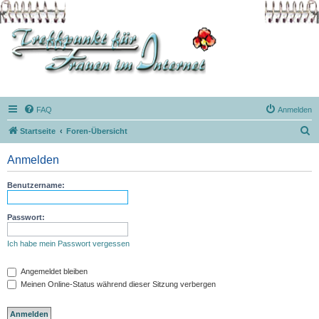
FAQ
Anmelden
S
Startseite
Foren-Übersicht
u
Anmelden
c
h
Benutzername:
e
Passwort:
Ich habe mein Passwort vergessen
Angemeldet bleiben
Meinen Online-Status während dieser Sitzung verbergen