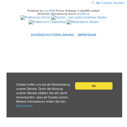
Alle Cookies löschen
Powered by
phpBB
® Forum Software © phpBB Limited
Deutsche Übersetzung durch
phpBB.de
DATENSCHUTZERKLÄRUNG
IMPRESSUM
Cookies helfen uns bei der Bereitstellung
Ok
unserer Dienste. Durch die Nutzung
unserer Dienste erklären Sie sich damit
einverstanden, dass wir Cookies setzen.
Weitere Informationen finden Sie hier:
Datenschutz