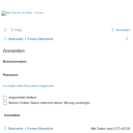
FAQ
Anmelden
S
Startseite
Foren-Übersicht
u
Anmelden
c
h
Benutzername:
e
Passwort:
Ich habe mein Passwort vergessen
Angemeldet bleiben
Meinen Online-Status während dieser Sitzung verbergen
Startseite
Foren-Übersicht
Alle Zeiten sind
UTC+02:00