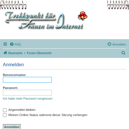
FAQ
Anmelden
S
Startseite
Foren-Übersicht
u
Anmelden
c
h
Benutzername:
e
Passwort:
Ich habe mein Passwort vergessen
Angemeldet bleiben
Meinen Online-Status während dieser Sitzung verbergen