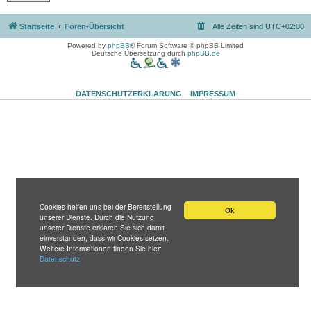
Startseite
Foren-Übersicht
Alle Zeiten sind
UTC+02:00
Powered by
phpBB
® Forum Software © phpBB Limited
Deutsche Übersetzung durch
phpBB.de
DATENSCHUTZERKLÄRUNG
IMPRESSUM
Cookies helfen uns bei der Bereitstellung
Ok
unserer Dienste. Durch die Nutzung
unserer Dienste erklären Sie sich damit
einverstanden, dass wir Cookies setzen.
Weitere Informationen finden Sie hier:
Datenschutz