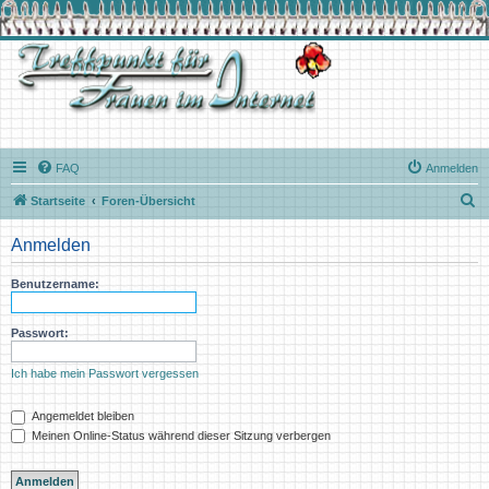
FAQ
Anmelden
S
Startseite
Foren-Übersicht
u
Anmelden
c
h
Benutzername:
e
Passwort:
Ich habe mein Passwort vergessen
Angemeldet bleiben
Meinen Online-Status während dieser Sitzung verbergen