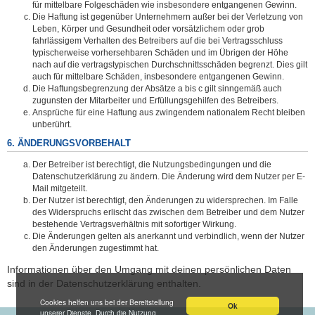
für mittelbare Folgeschäden wie insbesondere entgangenen Gewinn.
Die Haftung ist gegenüber Unternehmern außer bei der Verletzung von
Leben, Körper und Gesundheit oder vorsätzlichem oder grob
fahrlässigem Verhalten des Betreibers auf die bei Vertragsschluss
typischerweise vorhersehbaren Schäden und im Übrigen der Höhe
nach auf die vertragstypischen Durchschnittsschäden begrenzt. Dies gilt
auch für mittelbare Schäden, insbesondere entgangenen Gewinn.
Die Haftungsbegrenzung der Absätze a bis c gilt sinngemäß auch
zugunsten der Mitarbeiter und Erfüllungsgehilfen des Betreibers.
Ansprüche für eine Haftung aus zwingendem nationalem Recht bleiben
unberührt.
6. ÄNDERUNGSVORBEHALT
Der Betreiber ist berechtigt, die Nutzungsbedingungen und die
Datenschutzerklärung zu ändern. Die Änderung wird dem Nutzer per E-
Mail mitgeteilt.
Der Nutzer ist berechtigt, den Änderungen zu widersprechen. Im Falle
des Widerspruchs erlischt das zwischen dem Betreiber und dem Nutzer
bestehende Vertragsverhältnis mit sofortiger Wirkung.
Die Änderungen gelten als anerkannt und verbindlich, wenn der Nutzer
den Änderungen zugestimmt hat.
Informationen über den Umgang mit deinen persönlichen Daten
sind in der Datenschutzerklärung enthalten.
Cookies helfen uns bei der Bereitstellung
Ok
unserer Dienste. Durch die Nutzung