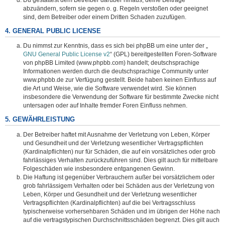
abzuändern, sofern sie gegen o. g. Regeln verstoßen oder geeignet
sind, dem Betreiber oder einem Dritten Schaden zuzufügen.
4. GENERAL PUBLIC LICENSE
Du nimmst zur Kenntnis, dass es sich bei phpBB um eine unter der „
GNU General Public License v2
“ (GPL) bereitgestellten Foren-Software
von phpBB Limited (www.phpbb.com) handelt; deutschsprachige
Informationen werden durch die deutschsprachige Community unter
www.phpbb.de zur Verfügung gestellt. Beide haben keinen Einfluss auf
die Art und Weise, wie die Software verwendet wird. Sie können
insbesondere die Verwendung der Software für bestimmte Zwecke nicht
untersagen oder auf Inhalte fremder Foren Einfluss nehmen.
5. GEWÄHRLEISTUNG
Der Betreiber haftet mit Ausnahme der Verletzung von Leben, Körper
und Gesundheit und der Verletzung wesentlicher Vertragspflichten
(Kardinalpflichten) nur für Schäden, die auf ein vorsätzliches oder grob
fahrlässiges Verhalten zurückzuführen sind. Dies gilt auch für mittelbare
Folgeschäden wie insbesondere entgangenen Gewinn.
Die Haftung ist gegenüber Verbrauchern außer bei vorsätzlichem oder
grob fahrlässigem Verhalten oder bei Schäden aus der Verletzung von
Leben, Körper und Gesundheit und der Verletzung wesentlicher
Vertragspflichten (Kardinalpflichten) auf die bei Vertragsschluss
typischerweise vorhersehbaren Schäden und im übrigen der Höhe nach
auf die vertragstypischen Durchschnittsschäden begrenzt. Dies gilt auch