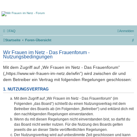
FAQ
Anmelden
S
Startseite
Foren-Übersicht
u
Wir Frauen im Netz - Das Frauenforum -
c
Nutzungsbedingungen
h
Mit dem Zugriff auf „Wir Frauen im Netz - Das Frauenforum“
e
(„https://www.wir-frauen-im-netz.de/wfin“) wird zwischen dir und
dem Betreiber ein Vertrag mit folgenden Regelungen geschlossen:
1. NUTZUNGSVERTRAG
Mit dem Zugriff auf „Wir Frauen im Netz - Das Frauenforum“ (im
Folgenden „das Board“) schließt du einen Nutzungsvertrag mit dem
Betreiber des Boards ab (im Folgenden „Betreiber“) und erklärst dich mit
den nachfolgenden Regelungen einverstanden.
Wenn du mit diesen Regelungen nicht einverstanden bist, so darfst du
das Board nicht weiter nutzen. Für die Nutzung des Boards gelten
jeweils die an dieser Stelle veröffentlichten Regelungen.
Der Nutzungsvertrag wird auf unbestimmte Zeit geschlossen und kann