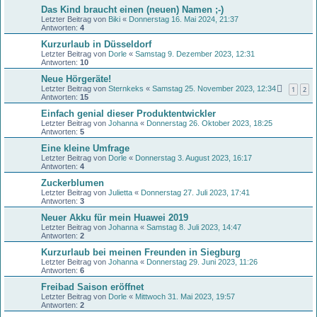
Das Kind braucht einen (neuen) Namen ;-)
Letzter Beitrag von
Biki
«
Donnerstag 16. Mai 2024, 21:37
Antworten:
4
Kurzurlaub in Düsseldorf
Letzter Beitrag von
Dorle
«
Samstag 9. Dezember 2023, 12:31
Antworten:
10
Neue Hörgeräte!
Letzter Beitrag von
Sternkeks
«
Samstag 25. November 2023, 12:34
1
2
Antworten:
15
Einfach genial dieser Produktentwickler
Letzter Beitrag von
Johanna
«
Donnerstag 26. Oktober 2023, 18:25
Antworten:
5
Eine kleine Umfrage
Letzter Beitrag von
Dorle
«
Donnerstag 3. August 2023, 16:17
Antworten:
4
Zuckerblumen
Letzter Beitrag von
Julietta
«
Donnerstag 27. Juli 2023, 17:41
Antworten:
3
Neuer Akku für mein Huawei 2019
Letzter Beitrag von
Johanna
«
Samstag 8. Juli 2023, 14:47
Antworten:
2
Kurzurlaub bei meinen Freunden in Siegburg
Letzter Beitrag von
Johanna
«
Donnerstag 29. Juni 2023, 11:26
Antworten:
6
Freibad Saison eröffnet
Letzter Beitrag von
Dorle
«
Mittwoch 31. Mai 2023, 19:57
Antworten:
2