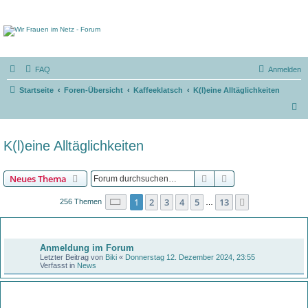
FAQ
Anmelden
Startseite
Foren-Übersicht
Kaffeeklatsch
K(l)eine Alltäglichkeiten
S
u
c
K(l)eine Alltäglichkeiten
h
e
Suche
Erweiterte Suche
Neues Thema
Seite
1
von
13
1
2
3
4
5
13
Nächste
256 Themen
…
Bekanntmachungen
Anmeldung im Forum
Letzter Beitrag von
Biki
«
Donnerstag 12. Dezember 2024, 23:55
Verfasst in
News
Themen