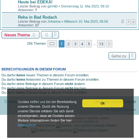
Heute bei EDEKA!
Letzter Beitrag von
gerhild
«
Donnerstag 11. Mai 2023, 09:16
Antworten:
7
Reha in Bad Rodach
Letzter Beitrag von
Johanna
«
Mittwoch 10. Mai 2023, 05:56
1
2
Antworten:
17
Neues Thema
Seite
1
von
13
1
2
3
4
5
13
Nächste
256 Themen
…
Gehe zu
BERECHTIGUNGEN IN DIESEM FORUM
Du darfst
keine
neuen Themen in diesem Forum erstellen.
Du darfst
keine
Antworten zu Themen in diesem Forum erstellen.
Du darfst deine Beiträge in diesem Forum
nicht
ändern.
Du darfst deine Beiträge in diesem Forum
nicht
löschen.
Du darfst
keine
Dateianhänge in diesem Forum erstellen.
Cookies helfen uns bei der Bereitstellung
Startseite
Foren-Übersicht
Alle Zeiten sind
UTC+02:00
Ok
unserer Dienste. Durch die Nutzung
Alle Cookies löschen
unserer Dienste erklären Sie sich damit
einverstanden, dass wir Cookies setzen.
Powered by
phpBB
® Forum Software © phpBB Limited
Weitere Informationen finden Sie hier:
Deutsche Übersetzung durch
phpBB.de
Datenschutz