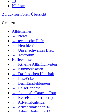
13
Nächste
Zurück zur Foren-Übersicht
Gehe zu
Allgemeines
↳ News
↳ technische Hilfe
↳ Neu hier?
↳ Unser schwarzes Brett
↳ Testforum
Kaffeeklatsch
↳ K(l)eine Alltäglichkeiten
↳ KummerKasten
↳ Das bisschen Haushalt
↳ LeseEcke
↳ BuchEmpfehlungen
↳ ReiseBerichte
↳ Johanna's Caravan Tour
↳ ReiseBerichte (intern)
↳ AdventsKalender
↳ Adventskalender '14
↳ Adventskalender '13