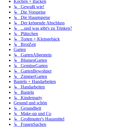
Kochen + Backen
↳ Gewußt wie!
↳ Die Vorspeise
↳ Die Hauptspeise
↳ Der krönende Abschluss
↳ ...und was gibt's zu Trinken?
↳ Plätzchen
↳ Torten + Kleingebäck
↳ BrotZeit
Garten
↳ GartenAllgemein
↳ BlumenGarten
↳ GemüseGarten
↳ GartenBewohner
↳ ZimmerGarten
Basteln + Handarbeiten
↳ Handarbeiten
↳ Basteln
↳ Kinderparty
Gesund und schön
↳ Gesundheit
↳ Make-up und Co
↳ Großmutter's Hausmittel
↳ FrauenSachen