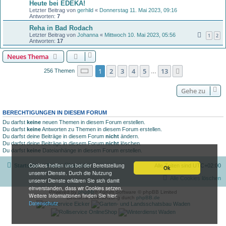
Heute bei EDEKA!
Letzter Beitrag von
gerhild
«
Donnerstag 11. Mai 2023, 09:16
Antworten:
7
Reha in Bad Rodach
Letzter Beitrag von
Johanna
«
Mittwoch 10. Mai 2023, 05:56
1
2
Antworten:
17
Neues Thema
Seite
1
von
13
1
2
3
4
5
13
Nächste
256 Themen
…
Gehe zu
BERECHTIGUNGEN IN DIESEM FORUM
Du darfst
keine
neuen Themen in diesem Forum erstellen.
Du darfst
keine
Antworten zu Themen in diesem Forum erstellen.
Du darfst deine Beiträge in diesem Forum
nicht
ändern.
Du darfst deine Beiträge in diesem Forum
nicht
löschen.
Du darfst
keine
Dateianhänge in diesem Forum erstellen.
Cookies helfen uns bei der Bereitstellung
Startseite
Foren-Übersicht
Alle Zeiten sind
UTC+02:00
Ok
unserer Dienste. Durch die Nutzung
Alle Cookies löschen
unserer Dienste erklären Sie sich damit
einverstanden, dass wir Cookies setzen.
Powered by
phpBB
® Forum Software © phpBB Limited
Weitere Informationen finden Sie hier:
Deutsche Übersetzung durch
phpBB.de
Datenschutz