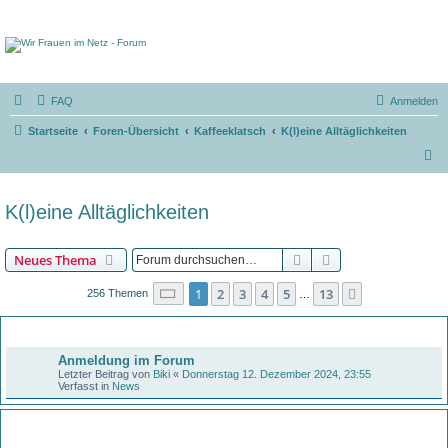
FAQ
Anmelden
Startseite
Foren-Übersicht
Kaffeeklatsch
K(l)eine Alltäglichkeiten
S
u
c
K(l)eine Alltäglichkeiten
h
e
Suche
Erweiterte Suche
Neues Thema
Seite
1
von
13
1
2
3
4
5
13
Nächste
256 Themen
…
Bekanntmachungen
Anmeldung im Forum
Letzter Beitrag von
Biki
«
Donnerstag 12. Dezember 2024, 23:55
Verfasst in
News
Themen