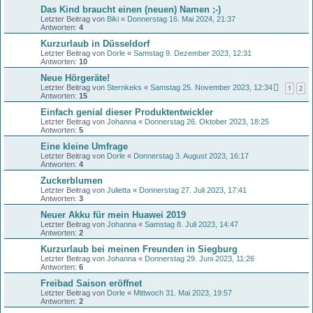
Das Kind braucht einen (neuen) Namen ;-)
Letzter Beitrag von
Biki
«
Donnerstag 16. Mai 2024, 21:37
Antworten:
4
Kurzurlaub in Düsseldorf
Letzter Beitrag von
Dorle
«
Samstag 9. Dezember 2023, 12:31
Antworten:
10
Neue Hörgeräte!
Letzter Beitrag von
Sternkeks
«
Samstag 25. November 2023, 12:34
1
2
Antworten:
15
Einfach genial dieser Produktentwickler
Letzter Beitrag von
Johanna
«
Donnerstag 26. Oktober 2023, 18:25
Antworten:
5
Eine kleine Umfrage
Letzter Beitrag von
Dorle
«
Donnerstag 3. August 2023, 16:17
Antworten:
4
Zuckerblumen
Letzter Beitrag von
Julietta
«
Donnerstag 27. Juli 2023, 17:41
Antworten:
3
Neuer Akku für mein Huawei 2019
Letzter Beitrag von
Johanna
«
Samstag 8. Juli 2023, 14:47
Antworten:
2
Kurzurlaub bei meinen Freunden in Siegburg
Letzter Beitrag von
Johanna
«
Donnerstag 29. Juni 2023, 11:26
Antworten:
6
Freibad Saison eröffnet
Letzter Beitrag von
Dorle
«
Mittwoch 31. Mai 2023, 19:57
Antworten:
2