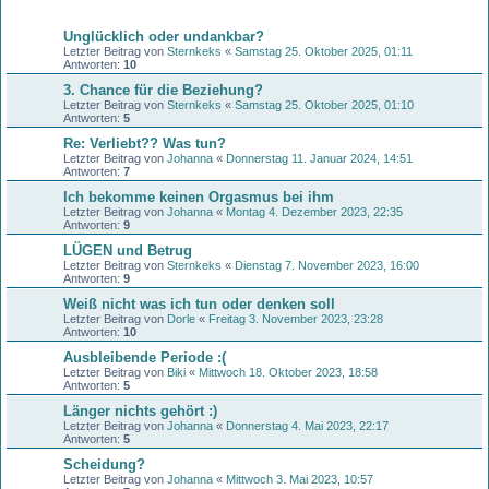
Themen
Unglücklich oder undankbar?
Letzter Beitrag von
Sternkeks
«
Samstag 25. Oktober 2025, 01:11
Antworten:
10
3. Chance für die Beziehung?
Letzter Beitrag von
Sternkeks
«
Samstag 25. Oktober 2025, 01:10
Antworten:
5
Re: Verliebt?? Was tun?
Letzter Beitrag von
Johanna
«
Donnerstag 11. Januar 2024, 14:51
Antworten:
7
Ich bekomme keinen Orgasmus bei ihm
Letzter Beitrag von
Johanna
«
Montag 4. Dezember 2023, 22:35
Antworten:
9
LÜGEN und Betrug
Letzter Beitrag von
Sternkeks
«
Dienstag 7. November 2023, 16:00
Antworten:
9
Weiß nicht was ich tun oder denken soll
Letzter Beitrag von
Dorle
«
Freitag 3. November 2023, 23:28
Antworten:
10
Ausbleibende Periode :(
Letzter Beitrag von
Biki
«
Mittwoch 18. Oktober 2023, 18:58
Antworten:
5
Länger nichts gehört :)
Letzter Beitrag von
Johanna
«
Donnerstag 4. Mai 2023, 22:17
Antworten:
5
Scheidung?
Letzter Beitrag von
Johanna
«
Mittwoch 3. Mai 2023, 10:57