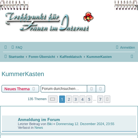
FAQ
Anmelden
S
Startseite
Foren-Übersicht
Kaffeeklatsch
KummerKasten
u
c
KummerKasten
h
e
Suche
Erweiterte Suche
Neues Thema
Seite
1
von
7
1
2
3
4
5
7
Nächste
135 Themen
…
Bekanntmachungen
Anmeldung im Forum
Letzter Beitrag von
Biki
«
Donnerstag 12. Dezember 2024, 23:55
Verfasst in
News