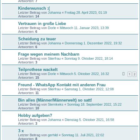
Antworten:
7
Kinderwunsch :(
Letzter Beitrag von
Johanna
«
Freitag 28. April 2023, 01:19
Antworten:
14
Vertrauen in große Liebe
Letzter Beitrag von
Dorle
«
Mittwoch 11. Januar 2023, 13:39
Antworten:
6
Scheidung zu teuer
Letzter Beitrag von
Johanna
«
Donnerstag 1. Dezember 2022, 19:32
Antworten:
6
Frage wegen meinem Nachbarn
Letzter Beitrag von
Stierfrau
«
Sonntag 9. Oktober 2022, 18:14
Antworten:
3
Teilprothese wackelt
Letzter Beitrag von
Dorle
«
Mittwoch 5. Oktober 2022, 16:32
1
2
Antworten:
15
Freund - WhatsApp Kontakt mit anderen Frau
Letzter Beitrag von
Stierfrau
«
Samstag 1. Oktober 2022, 12:08
Antworten:
11
Bin alles (Männer/Männerwelt) so satt!
Letzter Beitrag von
Sternkeks
«
Sonntag 18. September 2022, 15:22
Antworten:
10
Hobby aufgeben?
Letzter Beitrag von
Johanna
«
Dienstag 5. Oktober 2021, 16:58
Antworten:
3
3 x
Letzter Beitrag von
gerhild
«
Sonntag 11. Juli 2021, 22:02
Antworten:
8